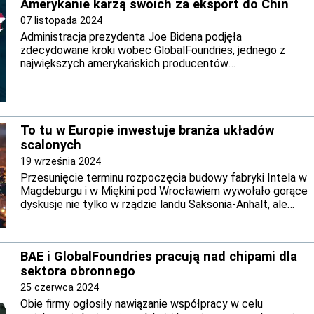
Amerykanie karzą swoich za eksport do Chin
07 listopada 2024
Administracja prezydenta Joe Bidena podjęła
zdecydowane kroki wobec GlobalFoundries, jednego z
największych amerykańskich producentów
półprzewodników, po wykryciu, że firma dostarczała
zaawansowane materiały do chińskiej SJ Semiconductor
(SJS).
To tu w Europie inwestuje branża układów
scalonych
19 września 2024
Przesunięcie terminu rozpoczęcia budowy fabryki Intela w
Magdeburgu i w Miękini pod Wrocławiem wywołało gorące
dyskusje nie tylko w rządzie landu Saksonia-Anhalt, ale
także w rządzie federalnym Niemiec i w Polsce.
Większość jednaki zgadza się co do jednego: odwołanie
wczesnego rozpoczęcia budowy jest poważnym ciosem
BAE i GlobalFoundries pracują nad chipami dla
zarówno dla ambitnych planów Polski, jak i niemieckiego
sektora obronnego
przemysłu chipowego.
25 czerwca 2024
Obie firmy ogłosiły nawiązanie współpracy w celu