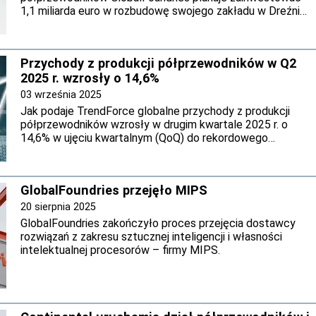
1,1 miliarda euro w rozbudowę swojego zakładu w Dreźnie
(wschodnie Niemcy). Dzięki rozbudowie fabryka stanie się
największym tego typu zakładem w Europie. Inwestycja,
będąca częścią projektu SPRINT, który ma na celu
Przychody z produkcji półprzewodników w Q2
zwiększenie mocy produkcyjnych do ponad miliona płytek
2025 r. wzrosły o 14,6%
półprzewodnikowych rocznie (do końca 2028 r.).
03 września 2025
Jak podaje TrendForce globalne przychody z produkcji
półprzewodników wzrosły w drugim kwartale 2025 r. o
14,6% w ujęciu kwartalnym (QoQ) do rekordowego
poziomu 41,7 mld USD. Wzrost ten był spowodowany
chińskim programem dotacji konsumenckich oraz
wczesnym popytem na smartfony, notebooki, komputery
GlobalFoundries przejęło MIPS
osobiste i serwery przed premierą nowych produktów w
drugiej połowie roku.
20 sierpnia 2025
GlobalFoundries zakończyło proces przejęcia dostawcy
rozwiązań z zakresu sztucznej inteligencji i własności
intelektualnej procesorów – firmy MIPS.