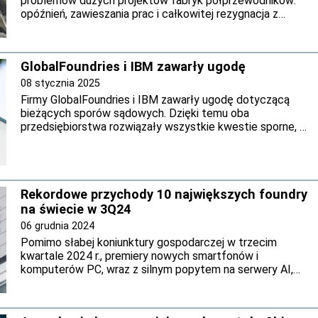
problemów dużych projektów fabryk półprzewodników:
opóźnień, zawieszania prac i całkowitej rezygnacja z
projektów.
GlobalFoundries i IBM zawarły ugodę
08 stycznia 2025
Firmy GlobalFoundries i IBM zawarły ugodę dotyczącą
bieżących sporów sądowych. Dzięki temu oba
przedsiębiorstwa rozwiązały wszystkie kwestie sporne, w
tym te dotyczące naruszeń umów, tajemnic handlowych i
roszczeń dotyczących własności intelektualnej.
Rekordowe przychody 10 największych foundry
na świecie w 3Q24
06 grudnia 2024
Pomimo słabej koniunktury gospodarczej w trzecim
kwartale 2024 r., premiery nowych smartfonów i
komputerów PC, wraz z silnym popytem na serwery AI,
zwiększyły wykorzystanie mocy produkcyjnych foundryi w
porównaniu z drugim kwartałem - informuje TrendForce.