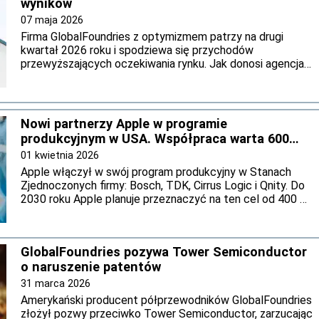
wyników
07 maja 2026
Firma GlobalFoundries z optymizmem patrzy na drugi
kwartał 2026 roku i spodziewa się przychodów
przewyższających oczekiwania rynku. Jak donosi agencja
Reutera, głównym czynnikiem napędzającym ten trend
jest rosnący na całym świecie popyt na układy scalone
przeznaczone dla centrów danych.
Nowi partnerzy Apple w programie
produkcyjnym w USA. Współpraca warta 600
mln USD
01 kwietnia 2026
Apple włączył w swój program produkcyjny w Stanach
Zjednoczonych firmy: Bosch, TDK, Cirrus Logic i Qnity. Do
2030 roku Apple planuje przeznaczyć na ten cel od 400 d0
600 milionów USD. Wraz z nowymi partnerami koncern
rozbudowuje w USA produkcję czujników i układów
scalonych oraz rozwija nowe procesy półprzewodnikowe
GlobalFoundries pozywa Tower Semiconductor
oraz materiały do produkcji chipów.
o naruszenie patentów
31 marca 2026
Amerykański producent półprzewodników GlobalFoundries
złożył pozwy przeciwko Tower Semiconductor, zarzucając