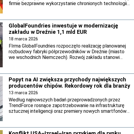
firmie bezprawne wykorzystanie chronionych technologii
produkcji chipów.
GlobalFoundries inwestuje w modernizację
zakładu w Dreźnie 1,1 mld EUR
18 marca 2026
FIrma GlobalFoundries rozpoczęło realizację planowanej
rozbudowy fabryki półprzewodników w Dreźnie (miasto
we wschodnich Niemczech). Rozwój zakładu stanowi
kolejny etap inwestycji o wartości 1,1 mld euro w ramach
projektu SPRINT.
Popyt na AI zwiększa przychody największych
producentów chipów. Rekordowy rok dla branży
13 marca 2026
Według najnowszych badań przeprowadzonych przez
TrendForce rosnące zapotrzebowanie na infrastrukturę
sztucznej inteligencji oraz premiery nowych smartfonów
przełożyły się na wzrost przychodów największych
producentów układów scalonych. W czwartym kwartale
2025 r. dziesięć największych foundry na świecie
Konflikt USA–Izrael–Iran ryzykiem dla rynku
zwiększyło łączne przychody do niemal 46,3 mld dolarów.