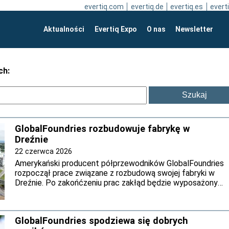
evertiq.com
evertiq.de
evertiq.es
everti
Aktualności
Evertiq Expo
O nas
Newsletter
ch:
GlobalFoundries rozbudowuje fabrykę w
Dreźnie
22 czerwca 2026
Amerykański producent półprzewodników GlobalFoundries
rozpoczął prace związane z rozbudową swojej fabryki w
Dreźnie. Po zakońćzeniu prac zakłąd będzie wyposażony
w cleanroom oraz laboratoria, a także stworzyć
dodatkowe moce produkcyjne dla sprawdzonych
technologii układów scalonych, takich jak 22FDX.
GlobalFoundries spodziewa się dobrych