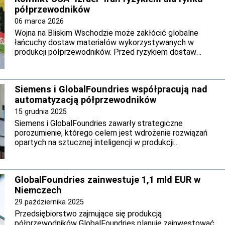
półprzewodników
06 marca 2026
Wojna na Bliskim Wschodzie może zakłócić globalne
łańcuchy dostaw materiałów wykorzystywanych w
produkcji półprzewodników. Przed ryzykiem dostaw
surowców, m.in. możliwość ograniczenia dostaw helu –
kluczowego surowca dla fabryk układów scalonych -
ostrzegają południowokoreańsy eksperci - podaje agencja
Siemens i GlobalFoundries współpracują nad
Reutera.
automatyzacją półprzewodników
15 grudnia 2025
Siemens i GlobalFoundries zawarły strategiczne
porozumienie, którego celem jest wdrożenie rozwiązań
opartych na sztucznej inteligencji w produkcji
półprzewodników. Współpraca ma zwiększyć wydajność,
niezawodność i bezpieczeństwo procesów w fabrykach
chipów oraz wesprzeć rozwój zaawansowanych sektorów
GlobalFoundries zainwestuje 1,1 mld EUR w
przemysłu.
Niemczech
29 października 2025
Przedsiębiorstwo zajmujące się produkcją
półprzewodników GlobalFoundries planuje zainwestować