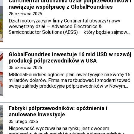
Continental uruchamia dział półprzewodników i
nawiązuje współpracę z GlobalFoundries
25 czerwca 2025
Dział motoryzacyjny firmy Continental utworzył nowy
wewnętrzny dział — Advanced Electronics &
Semiconductor Solutions (AESS) — który będzie zajmował
się projektowaniem i weryfikacją układów
półprzewodnikowych do konkretnych zastosowań. Jest
to część przygotowań do planowanego wydzielenia tej
GlobalFoundries inwestuje 16 mld USD w rozwój
działalności do odrębnej spółki Aumovio.
produkcji półprzewodników w USA
05 czerwca 2025
MGlobalFoundries ogłosiło plan inwestycyjne na kwotę 16
miliardów dolarów. Firma ma rozbudować i zmodernizować
swoje zakłady produkcyjne półprzewodników w Nowym
Jorku i Vermont. Inwestycja jest częścią szerszej strategii
wzmacniania amerykańską produkcję półprzewodników
oraz odpowiedzią na rosnące zapotrzebowanie rynku
Fabryki półprzewodników: opóźnienia i
sztucznej inteligencji (AI) na energooszczędne i wydajne
anulowane inwestycje
układy scalone. Decyzję poparli najwięksi gracze
technologiczni na rynku w USA, którzy z zadowoleniem
05 lutego 2025
przyjęli fakt, że GF zamierza przeznaczyć tak znaczące
Niepewność wyczuwalna na rynku, jest owocem
środki na rozwój krajowej produkcji.