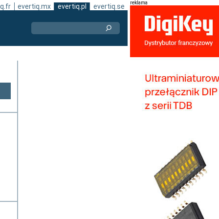
reklama
q.fr
evertiq.mx
evertiq.pl
evertiq.se