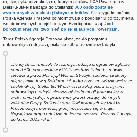
ciężkiej sytuacji znalazła się fabryka silników FCA Powertrain w
Bielsku-Białej należąca do Stellantis:
300 osób zostanie
zwolnionych w bielskiej fabryce silników
. Kilka tygodni później
Polska Agencja Prasowa poinformowała o podpisaniu porozumienia
ws. dobrowolnych odejść, o czym Evertiq pisał tutaj:
Jest
porozumienie ws. zwolnień polskiej fabryce Powertrain
.
Teraz Polska Agencja Prasowa pisze, że do programu
dobrowolnych odejść zgłosiło się 530 pracowników fabryki
„Do tej chwili wniosek do różnego rodzaju programów zgłosiło
ponad 530 pracowników FCA Powertrain Poland – mówiła
cytowana przez Money.pl Wanda Stróżyk, szefowa struktury
międzyzakładowej Solidarności, która zrzesza związkowców ze
spółek Grupy Stellantis.”W pierwszej kolejności z programu
dobrowolnych odejść skorzystać będą mogli pracownicy w
wieku emerytalnym, pracownicy przechodzący do innych
zakładów Grupy Stellantis oraz likwidowanych wydziałów.
Proces odejść pierwszej grupy rozpocznie się w maju.
Największa grupa odejdzie do końca czerwca. Pozostali odejdą
do końca 2023 roku.”