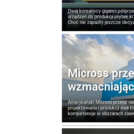
produkcji
Dwaj koreańscy giganci półprz
urządzeń do produkcji płytek k
Choć nie zapadły jeszcze decyz
pokazują, że przygotowują się 
eksportowych dotyczących tec
Micross prz
wzmacniając
Europie
Amerykański Micross przejął ni
projektowania i produkcji elekt
kompetencje w obszarach zaa
fotoniki oraz testowania półpr
mają zwiększyć europejskie mo