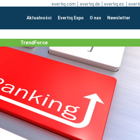
evertiq.com
evertiq.de
evertiq.es
everti
Aktualności
Evertiq Expo
O nas
Newsletter