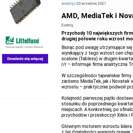
Analizy
|
20 września 2021
AMD, MediaTek i Nov
Evertiq
Przychody 10 największych firm
drugiej połowie roku wzrost m
Biorąc pod uwagę utrzymujące się
wynikający z tego wzrost cen chip
scalone (fabless) w drugim kwart
r/r – informuje firma analityczna 
W szczególności tajwańskie firmy
zarówno MediaTek, jak i Novatek 
wzrostu – praktycznie podwoił pr
Kolejność pierwszej piątki dosta
stosunku do poprzedniego kwartału
miejscach. A konkretniej, po sfina
przychodów i przeskoczył Xilinx i
Głównym motorem wzrostu lidera r
z tej działalności wyniosły praw