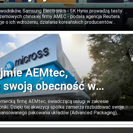
 chipów
ewodników, Samsung Electronics i SK Hynix prowadzą testy
rzemowych chińskiej firmy AMEC - podała agencja Reutera.
je o ich wdrożeniu, działania koreańskich producentów
na możliwość dalszego zaostrzenia amerykańskich ograniczeń
hnologii półprzewodnikowych.
ejmie AEMtec,
 swoją obecność w
emiecką firmę AEMtec, świadczącą usługi w zakresie
roniki. Dzięki tej akwizycji spółka zamierza rozbudować swoje
wansowanego pakowania układów (Advanced Packaging),
zewodników. Jednocześnie zakłady AEMtec w Berlinie i Dreźnie
ce produkcyjne i badawczo-rozwojowe Micross.