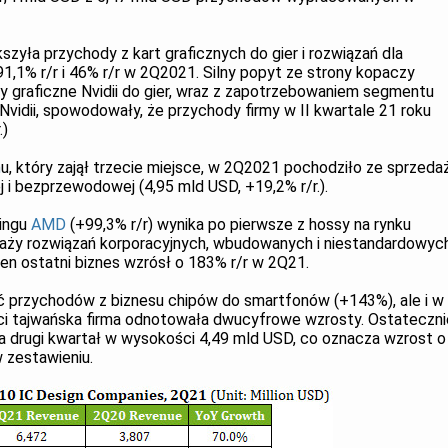
szyła przychody z kart graficznych do gier i rozwiązań dla
,1% r/r i 46% r/r w 2Q2021. Silny popyt ze strony kopaczy
ty graficzne Nvidii do gier, wraz z zapotrzebowaniem segmentu
vidii, spowodowały, że przychody firmy w II kwartale 21 roku
.)
m
u, który zajął trzecie miejsce, w 2Q2021 pochodziło ze sprzeda
i bezprzewodowej (4,95 mld USD, +19,2% r/r.).
kingu
AMD
(+99,3% r/r) wynika po pierwsze z hossy na rynku
edaży rozwiązań korporacyjnych, wbudowanych i niestandardowyc
n ostatni biznes wzrósł o 183% r/r w 2Q21.
przychodów z biznesu chipów do smartfonów (+143%), ale i w
ci tajwańska firma odnotowała dwucyfrowe wzrosty. Ostateczni
 drugi kwartał w wysokości 4,49 mld USD, co oznacza wzrost o
w zestawieniu.