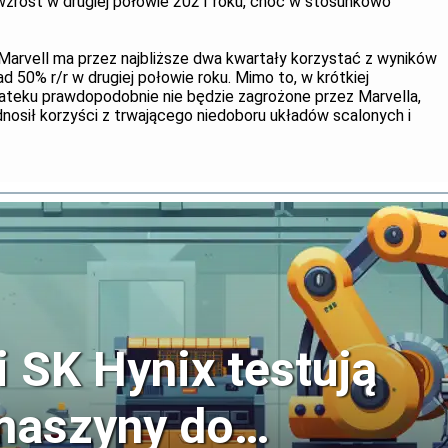
zrost w drugiej połowie 2021 roku, choć w stosunkowo
Marvell ma przez najbliższe dwa kwartały korzystać z wyników
 50% r/r w drugiej połowie roku. Mimo to, w krótkiej
teku prawdopodobnie nie będzie zagrożone przez Marvella,
nosił korzyści z trwającego niedoboru układów scalonych i
 SK Hynix testują
maszyny do