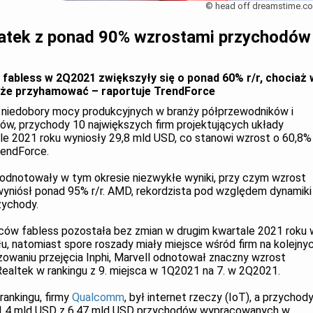
© head off dreamstime.c
atek z ponad 90% wzrostami przychodów
 fabless w 2Q2021 zwiększyły się o ponad 60% r/r, chociaż 
oże przyhamować – raportuje TrendForce
 niedobory mocy produkcyjnych w branży półprzewodników i
ów, przychody 10 największych firm projektujących układy
ale 2021 roku wyniosły 29,8 mld USD, co stanowi wzrost o 60,8%
TrendForce.
 odnotowały w tym okresie niezwykłe wyniki, przy czym wzrost
wyniósł ponad 95% r/r. AMD, rekordzista pod względem dynamiki
zychody.
wców fabless pozostała bez zmian w drugim kwartale 2021 roku 
, natomiast spore roszady miały miejsce wśród firm na kolejny
lizowaniu przejęcia Inphi, Marvell odnotował znaczny wzrost
 Realtek w rankingu z 9. miejsca w 1Q2021 na 7. w 2Q2021.
ankingu, firmy
Qualcomm
, był internet rzeczy (IoT), a przychod
ie 1,4 mld USD z 6,47 mld USD przychodów wypracowanych w