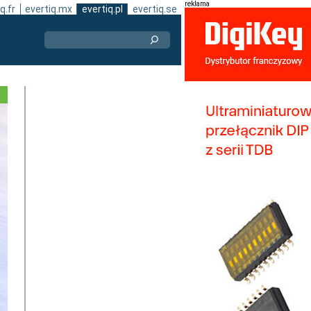
reklama
q.fr
evertiq.mx
evertiq.pl
evertiq.se