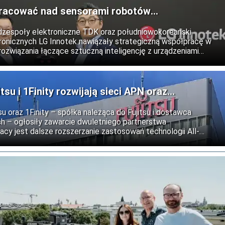
pracować nad sensorami robotów
dzespoły elektroniczne TDK oraz południowokoreański
onicznych LG Innotek nawiązały strategiczną współpracę w
rozwiązania łączące sztuczną inteligencję z urządzeniami
nym. Partnerzy zamierzają wspólnie opracować nowe generacje
widzenie oraz rozpoznawanie dotyku w robotach
su i 1Finity rozwijają sieci APN oraz
u oraz 1Finity – spółka należąca do Fujitsu i dostawca
h – ogłosiły zawarcie dwuletniego partnerstwa
cy jest dalsze rozszerzanie zastosowań technologii All-
wspólne badanie przyszłych zastosowań technologii