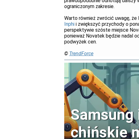
prawdopodobnie odnotują dalszy w
ograniczonym zakresie.
Warto również zwrócić uwagę, że 
Inphi
i zwiększyć przychody o ponad
perspektywie szóste miejsce Nova
ponieważ Novatek będzie nadal od
podwyżek cen.
©
TrendForce
Samsung i
chińskie 