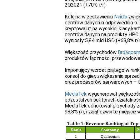
2Q2021 (+70% r/r).
Kolejna w zestawieniu
Nvidia
zwięk
centrów danych o odpowiednio o 91
kryptowalut na wysokiej klasy kar
centrów danych na produkty HPC N
wyniosły 5,84 mld USD (+68,8% r/r
Większość przychodów
Broadco
produktów łączności przewodowej 
Imponujący wzrost piątego w ran
konsol do gier, zwiększenia sprz
oraz procesorów serwerowych – te
MediaTek
wygenerował większość 
pozostałych sektorach działalnoś
MediaTek odnotował przychody za
98,8% r/r, i zajął czwarte miejsce 