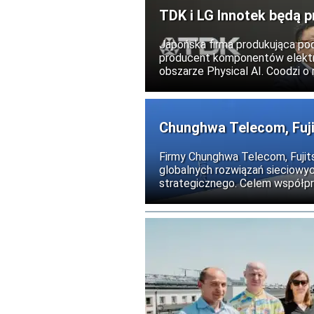
TDK i LG Innotek będą 
humanoidalnych
Japońska firma produkująca po
producent komponentów elektr
obszarze Physical AI. Coodzi o 
działającymi w świecie fizycz
modułów odpowiedzialnych za 
humanoidalnych.
Chunghwa Telecom, Fujit
technologie kwantowe
Firmy Chunghwa Telecom, Fujits
globalnych rozwiązań sieciowyc
strategicznego. Celem współpra
Photonics Network (APN) oraz 
kwantowych na Tajwanie.