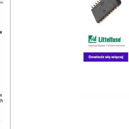
om
w
w
ch
y