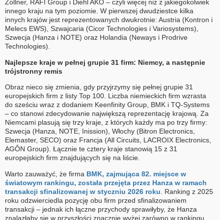
Zollner, RAFI Group i Diehl AKO – czyli więcej niż z jakiegokolwiek
innego kraju na tym poziomie. W pierwszej dwudziestce kilka
innych krajów jest reprezentowanych dwukrotnie: Austria (Kontron i
Melecs EWS), Szwajcaria (Cicor Technologies i Variosystems),
Szwecja (Hanza i NOTE) oraz Holandia (Neways i Prodrive
Technologies).
Najlepsze kraje w pełnej grupie 31 firm: Niemcy, a następnie
trójstronny remis
Obraz nieco się zmienia, gdy przyjrzymy się pełnej grupie 31
europejskich firm z listy Top 100. Liczba niemieckich firm wzrasta
do sześciu wraz z dodaniem Keenfinity Group, BMK i TQ-Systems
– co stanowi zdecydowanie największą reprezentację krajową. Za
Niemcami plasują się trzy kraje, z których każdy ma po trzy firmy:
Szwecja (Hanza, NOTE, Inission), Włochy (Bitron Electronics,
Elemaster, SECO) oraz Francja (All Circuits, LACROIX Electronics,
AGÔN Group). Łącznie te cztery kraje stanowią 15 z 31
europejskich firm znajdujących się na liście.
Warto zauważyć, że firma
BMK, zajmująca 82. miejsce w
światowym rankingu, została przejęta przez Hanza w ramach
transakcji sfinalizowanej w styczniu 2026 roku
. Ranking z 2025
roku odzwierciedla pozycję obu firm przed sfinalizowaniem
transakcji – jednak ich łączne przychody sprawiłyby, że Hanza
znalazłaby się w przyszłości znacznie wyżej zarówno w rankingu