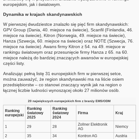
europejskim, jak i światowym.
Dynamika w krajach skandynawskich
W pierwszej dwudziestce znalazło się pięć firm skandynawskich:
GPV Group (Dania, 40. miejsce na świecie), Scanfil (Finlandia, 46.
miejsce na świecie), Kitron (Norwegia, 49. miejsce na świecie),
Hanza (Szwecja, 60. miejsce na świecie) oraz NOTE (Szwecja, 76.
miejsce na świecie). Awans firmy Kitron z 54. na 49. miejsce w
rankingu światowym oraz przesunięcie firmy Hanza z 65. na 60.
miejsce należą do bardziej znaczących awansów w europejskiej
części listy.
Analizując pełną listę 31 europejskich firm w pierwszej setce,
można zauważyć, że region skandynawski ma na liście osiem
przedsiębiorstw – co stanowi znaczący wynik jak na region o
łącznej liczbie ludności wynoszącej około 27 milionów osób.
20 największych europejskich firm z branży EMS/ODM
Ranking
Ranking
Ranking
światowy
światowy
Firma
Kraj
europejski
2025
2024
Zollner Elektronik
1
29
28
Niemcy
AG
2
35
34
Kontron AG
Austria