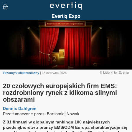
© Liviorki for Evertiq
Przemysł elektroniczny
| 18 czerwca 2026
20 czołowych europejskich firm EMS:
rozdrobniony rynek z kilkoma silnymi
obszarami
Dennis Dahlgren
Przetłumaczone przez: Bartłomiej Nowak
Z 31 firmami w globalnym rankingu 100 największych
przedsiębiorstw z branży EMS/ODM Europa charakteryzuje się