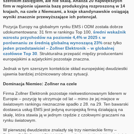
szerokim zasięgiem, ale nie skalą. Analiza 20 największych
firm w regionie ujawnia bazę produkcyjną rozproszoną w 14
krajach, na czele z Niemcami, a kraje skandynawskie osiągają
wyniki znacznie przewyższające ich potencjał.
Pozycja Europy na globalnym rynku EMS i ODM została dobrze
udokumentowana: 31 firm w rankingu Top 100,
średni wskaźnik
wzrostu przychodów na poziomie 4,4% w 2025 r. w
porównaniu ze średnią globalną wynoszącą 23%
oraz tylko
jeden przedstawiciel – Zollner Elektronik – w globalnej
czołówce Top 30
. Strukturalna przepaść między producentami
europejskimi a azjatyckimi pozostaje znaczna.
Jednak w tym szerszym kontekście skład europejskiej dwudziestki
ujawnia bardziej zróżnicowany obraz sytuacji.
Dominacja Niemiec: Zollner na czele
Firma Zollner Elektronik pozostaje niekwestionowanym liderem w
Europie – pozycję tę utrzymuje od lat – mimo że jej miejsce w
światowym rankingu nieznacznie spadło z 28. na 29. Ten bawarski
dostawca usług EMS jest jedyną europejską firmą działającą na
skalę, która stawia ją w jednym rzędzie z czołowymi graczami na
rynku światowym.
W pierwszej dwudziestce znalazły się trzy niemieckie firmy –