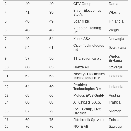
3
40
40
GPV Group
Dania
Bitron Electronics
4
41
39
Włochy
S.p.A.
5
46
49
Scanfil plc
Finlandia
Videoton Holding
6
48
48
Węgry
Zrt.
7
49
54
Kitron ASA
Norwegia
Cicor Technologies
8
54
61
Szwajcaria
Ltd.
Wielka
9
57
56
TT Electronics plc
Brytania
10
60
65
Hanza AB
Szwecja
Neways Electronics
11
62
63
Holandia
International N.V.
Prodrive
12
64
60
Holandia
Technologies B.V.
13
65
66
Melecs EWS GmbH
Austria
14
66
68
All Circuits S.A.S.
Francja
RAFI Group, EMS
15
67
72
Niemcy
Division
16
69
75
Fideltronik Sp. z o.o.
Polska
17
76
76
NOTE AB
Szwecja