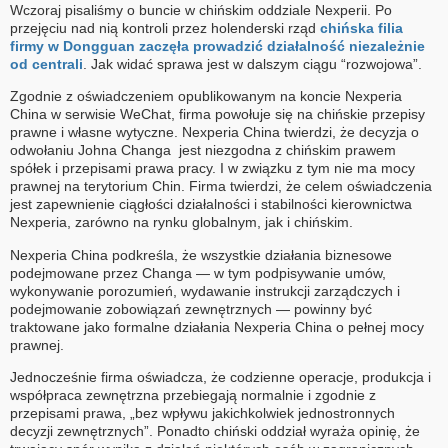
Wczoraj pisaliśmy o buncie w chińskim oddziale Nexperii. Po
przejęciu nad nią kontroli przez holenderski rząd
chińska filia
firmy w Dongguan zaczęła prowadzić działalność niezależnie
od centrali
. Jak widać sprawa jest w dalszym ciągu “rozwojowa”.
Zgodnie z oświadczeniem opublikowanym na koncie Nexperia
China w serwisie WeChat, firma powołuje się na chińskie przepisy
prawne i własne wytyczne. Nexperia China twierdzi, że decyzja o
odwołaniu Johna Changa jest niezgodna z chińskim prawem
spółek i przepisami prawa pracy. I w związku z tym nie ma mocy
prawnej na terytorium Chin. Firma twierdzi, że celem oświadczenia
jest zapewnienie ciągłości działalności i stabilności kierownictwa
Nexperia, zarówno na rynku globalnym, jak i chińskim.
Nexperia China podkreśla, że wszystkie działania biznesowe
podejmowane przez Changa — w tym podpisywanie umów,
wykonywanie porozumień, wydawanie instrukcji zarządczych i
podejmowanie zobowiązań zewnętrznych — powinny być
traktowane jako formalne działania Nexperia China o pełnej mocy
prawnej.
Jednocześnie firma oświadcza, że codzienne operacje, produkcja i
współpraca zewnętrzna przebiegają normalnie i zgodnie z
przepisami prawa, „bez wpływu jakichkolwiek jednostronnych
decyzji zewnętrznych”. Ponadto chiński oddział wyraża opinię, że