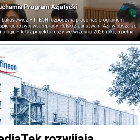
uchamia Program Azjatycki
ii: Łukasiewicz – ITECH rozpoczyna prace nad programem
wspierać rozwój współpracy Polski z państwami Azji w obszarze
nologii. Pilotaż projektu ruszy we wrześniu 2026 roku, a pełna
est na 2027 rok.
ediaTek rozwijają