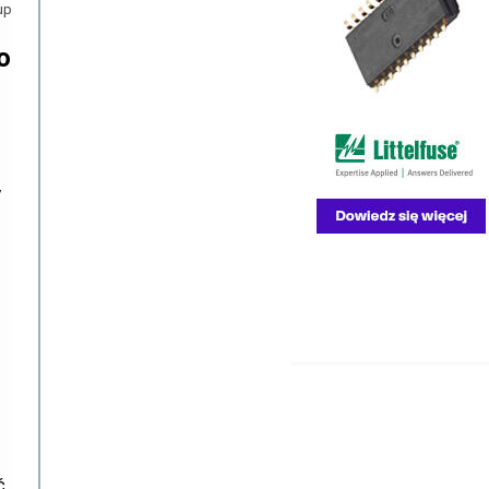
up
o
y
ć