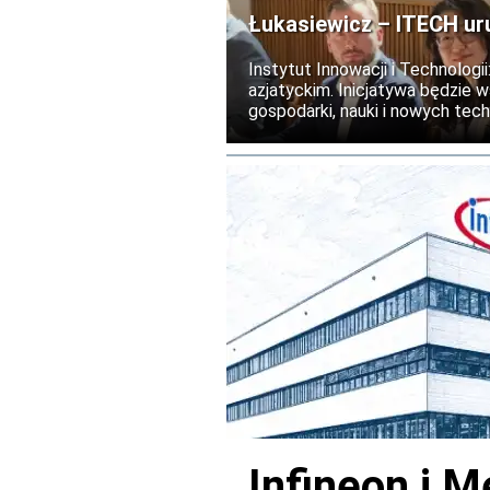
Łukasiewicz – ITECH ur
Instytut Innowacji i Technolog
azjatyckim. Inicjatywa będzie 
gospodarki, nauki i nowych tech
realizacja programu planowana j
Infineon i M