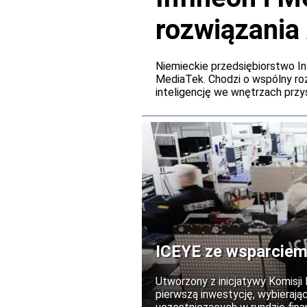
rozwiązania
pokładowyc
Niemieckie przedsiębiorstwo In
MediaTek. Chodzi o wspólny r
inteligencję we wnętrzach przy
ICEYE ze wsparciem
Utworzony z inicjatywy Komisji
pierwszą inwestycję, wybierają