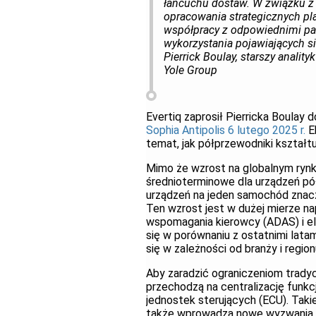
łańcuchu dostaw. W związku z t
opracowania strategicznych p
współpracy z odpowiednimi pa
wykorzystania pojawiających si
Pierrick Boulay, starszy anality
Yole Group
Evertiq zaprosił Pierricka Boulay 
Sophia Antipolis 6 lutego 2025 r.
E
temat, jak półprzewodniki kształtu
Mimo że wzrost na globalnym rynk
średnioterminowe dla urządzeń pó
urządzeń na jeden samochód znacz
Ten wzrost jest w dużej mierze 
wspomagania kierowcy (ADAS) i el
się w porównaniu z ostatnimi lata
się w zależności od branży i region
Aby zaradzić ograniczeniom trad
przechodzą na centralizację funkcj
jednostek sterujących (ECU). Taki
także wprowadza nowe wyzwania w