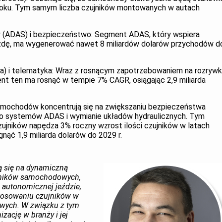
roku. Tym samym liczba czujników montowanych w autach
(ADAS) i bezpieczeństwo: Segment ADAS, który wspiera
jazdę, ma wygenerować nawet 8 miliardów dolarów przychodów d
wka) i telematyka: Wraz z rosnącym zapotrzebowaniem na rozryw
t ten ma rosnąć w tempie 7% CAGR, osiągając 2,9 miliarda
samochodów koncentrują się na zwiększaniu bezpieczeństwa
do systemów ADAS i wymianie układów hydraulicznych. Tym
ujników napędza 3% roczny wzrost ilości czujników w latach
nąć 1,9 miliarda dolarów do 2029 r.
ą się na dynamiczną
ujników samochodowych,
autonomicznej jeździe,
stosowaniu czujników w
wych. W związku z tym
zację w branży i jej