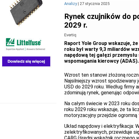
Analizy
|
27 stycznia 2025
Rynek czujników do p
2029 r.
Evertiq
Raport Yole Group wskazuje, że
roku był warty 9,3 miliardów wz
napędową tej gałęzi przemysłu 
wspomagania kierowcy (ADAS).
Wzrost ten stanowi złożoną roczn
Najsilniejszy wzrost spodziewany
USD do 2029 roku. Według firmy an
zdominują rynek, generując odpowi
Na całym świecie w 2023 roku do
roku 2029 roku wskazuje, że ta li
motoryzacyjny przejdzie ogromną 
Układ napędowy i elektryfikacja: 
zelektryfikowanych, przewiduje si
CARG (średni wskaźnik rocznego w