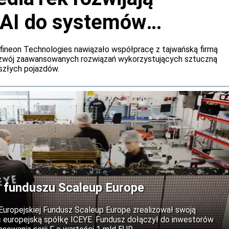
 AI do systemów
h samochodów
fineon Technologies nawiązało współpracę z tajwańską firmą
ozwój zaawansowanych rozwiązań wykorzystujących sztuczną
szłych pojazdów.
 funduszu Scaleup Europe
 Europejskiej Fundusz Scaleup Europe zrealizował swoją
c europejską spółkę ICEYE. Fundusz dołączył do inwestorów