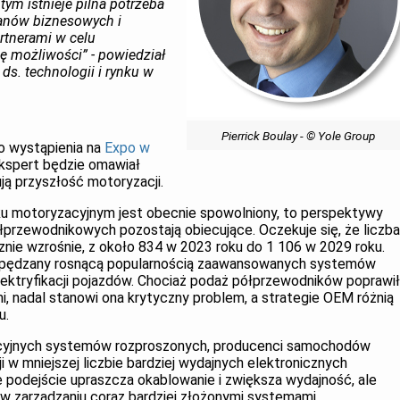
ym istnieje pilna potrzeba
lanów biznesowych i
rtnerami w celu
ę możliwości” - powiedział
k ds. technologii i rynku w
Pierrick Boulay - © Yole Group
do wystąpienia na
Expo w
kspert będzie omawiał
ją przyszłość motoryzacji.
u motoryzacyjnym jest obecnie spowolniony, to perspektywy
łprzewodnikowych pozostają obiecujące. Oczekuje się, że liczba
nie wzrośnie, z około 834 w 2023 roku do 1 106 w 2029 roku.
napędzany rosnącą popularnością zaawansowanych systemów
ektryfikacji pojazdów. Chociaż podaż półprzewodników poprawi
mi, nadal stanowi ona krytyczny problem, a strategie OEM różnią
u.
ycyjnych systemów rozproszonych, producenci samochodów
i w mniejszej liczbie bardziej wydajnych elektronicznych
e podejście upraszcza okablowanie i zwiększa wydajność, ale
 zarządzaniu coraz bardziej złożonymi systemami.