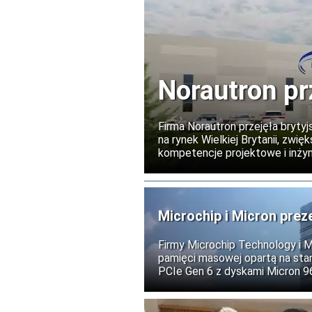
Norautron pr
Firma Norautron przejęła brytyj
na rynek Wielkiej Brytanii, zw
kompetencje projektowe i inżyni
dotychczasowym kierownictwem
Microchip i Micron prez
i AI
Firmy Microchip Technology i 
pamięci masowej opartą na stan
PCIe Gen 6 z dyskami Micron 
centrów danych obsługujących s
usługi chmurowe.