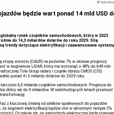
© Yole Gro
ojazdów będzie wart ponad 14 mld USD d
 globalny rynek czujników samochodowych, który w 2023
rośnie do 14,3 miliardów dolarów do roku 2029. Siłą
są trendy dotyczące elektryfikacji i zaawansowane system
ą stopę wzrostu (CAGR) na poziomie 7% w okresie prognozy.
 jest w segmencie LiDAR, który ma wzrosnąć o 48% do 649 mln
alitycznej Tole Group radary i czujniki obrazu CMOS (CIS)
ednio ponad 4 i 3 miliardy dolarów do 2029 roku.
starczono 6,5 miliarda czujników samochodowych. Prognoza do
czba zbliży się do 9 miliardów. W nadchodzących latach przemysł
transformację.
Wraz z kluczową zmianą od silników spalinowych do pojazdów
ę, że segment elektryfikacji będzie rósł w skromnym tempie 3%
zrostu). Oczekuje się, że samochody elektryczne będą stanowi