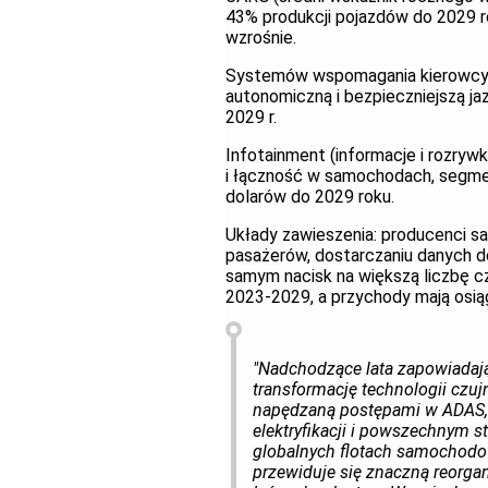
43% produkcji pojazdów do 2029 
wzrośnie.
Systemów wspomagania kierowcy 
autonomiczną i bezpieczniejszą 
2029 r.
Infotainment (informacje i rozry
i łączność w samochodach, segmen
dolarów do 2029 roku.
Układy zawieszenia: producenci 
pasażerów, dostarczaniu danych 
samym nacisk na większą liczbę cz
2023-2029, a przychody mają osiąg
"Nadchodzące lata zapowiadaj
transformację technologii cz
napędzaną postępami w ADAS, 
elektryfikacji i powszechnym 
globalnych flotach samochodo
przewiduje się znaczną reorgani