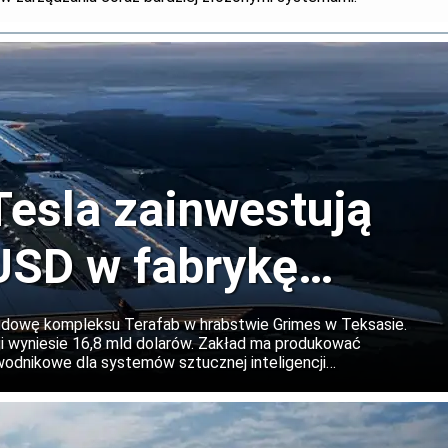
Tesla zainwestują
USD w fabrykę
Teksasie
udowę kompleksu Terafab w hrabstwie Grimes w Teksasie.
 wyniesie 16,8 mld dolarów. Zakład ma produkować
dnikowe dla systemów sztucznej inteligencji
irmy, a w kolejnych etapach projekt może zostać znacząco