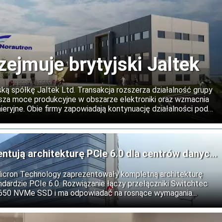
zejmuje brytyjski Jaltek
ską spółkę Jaltek Ltd. Transakcja rozszerza działalność grupy
iększa moce produkcyjne w obszarze elektroniki oraz wzmacnia
eryjne. Obie firmy zapowiadają kontynuację działalności pod
 oraz rozwój współpracy na rynkach międzynarodowych.
entują architekturę PCIe 6.0 dla centrów danych
Micron Technology zaprezentowały kompletną architekturę
dardzie PCIe 6.0. Rozwiązanie łączy przełączniki Switchtec
9650 NVMe SSD i ma odpowiadać na rosnące wymagania
ztuczną inteligencję, obliczenia wysokiej wydajności oraz