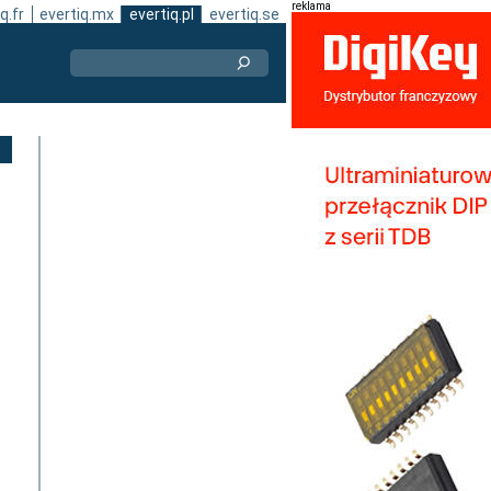
reklama
q.fr
evertiq.mx
evertiq.pl
evertiq.se