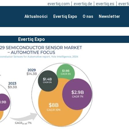
evertiq.com
evertiq.de
evertiq.es
everti
Aktualności
Evertiq Expo
O nas
Newsletter