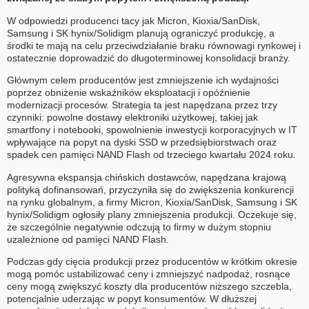
W odpowiedzi producenci tacy jak Micron, Kioxia/SanDisk,
Samsung i SK hynix/Solidigm planują ograniczyć produkcję, a
środki te mają na celu przeciwdziałanie braku równowagi rynkowej i
ostatecznie doprowadzić do długoterminowej konsolidacji branży.
Głównym celem producentów jest zmniejszenie ich wydajności
poprzez obniżenie wskaźników eksploatacji i opóźnienie
modernizacji procesów. Strategia ta jest napędzana przez trzy
czynniki: powolne dostawy elektroniki użytkowej, takiej jak
smartfony i notebooki, spowolnienie inwestycji korporacyjnych w IT
wpływające na popyt na dyski SSD w przedsiębiorstwach oraz
spadek cen pamięci NAND Flash od trzeciego kwartału 2024 roku.
Agresywna ekspansja chińskich dostawców, napędzana krajową
polityką dofinansowań, przyczyniła się do zwiększenia konkurencji
na rynku globalnym, a firmy Micron, Kioxia/SanDisk, Samsung i SK
hynix/Solidigm ogłosiły plany zmniejszenia produkcji. Oczekuje się,
że szczególnie negatywnie odczują to firmy w dużym stopniu
uzależnione od pamięci NAND Flash.
Podczas gdy cięcia produkcji przez producentów w krótkim okresie
mogą pomóc ustabilizować ceny i zmniejszyć nadpodaż, rosnące
ceny mogą zwiększyć koszty dla producentów niższego szczebla,
potencjalnie uderzając w popyt konsumentów. W dłuższej