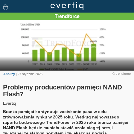
© trendforce
Analizy
| 27 stycznia 2025
Problemy producentów pamięci NAND
Flash?
Evertiq
Branża pamięci kontynuuje zaciskanie pasa w celu
zrównoważenia rynku w 2025 roku. Według najnowszego
raportu badawczego TrendForce, w 2025 roku branża pamięci
NAND Flash będzie musiała stawić czoła ciągłej presji
związanej ze słabym popytem i zwiększoną podażą.