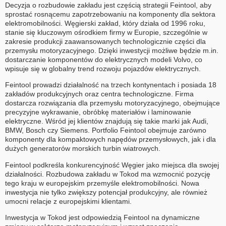
Decyzja o rozbudowie zakładu jest częścią strategii Feintool, aby
sprostać rosnącemu zapotrzebowaniu na komponenty dla sektora
elektromobilności. Węgierski zakład, który działa od 1996 roku,
stanie się kluczowym ośrodkiem firmy w Europie, szczególnie w
zakresie produkcji zaawansowanych technologicznie części dla
przemysłu motoryzacyjnego. Dzięki inwestycji możliwe będzie m.in.
dostarczanie komponentów do elektrycznych modeli Volvo, co
wpisuje się w globalny trend rozwoju pojazdów elektrycznych.
Feintool prowadzi działalność na trzech kontynentach i posiada 18
zakładów produkcyjnych oraz centra technologiczne. Firma
dostarcza rozwiązania dla przemysłu motoryzacyjnego, obejmujące
precyzyjne wykrawanie, obróbkę materiałów i laminowanie
elektryczne. Wśród jej klientów znajdują się takie marki jak Audi,
BMW, Bosch czy Siemens. Portfolio Feintool obejmuje zarówno
komponenty dla kompaktowych napędów przemysłowych, jak i dla
dużych generatorów morskich turbin wiatrowych.
Feintool podkreśla konkurencyjność Węgier jako miejsca dla swojej
działalności. Rozbudowa zakładu w Tokod ma wzmocnić pozycję
tego kraju w europejskim przemyśle elektromobilności. Nowa
inwestycja nie tylko zwiększy potencjał produkcyjny, ale również
umocni relacje z europejskimi klientami.
Inwestycja w Tokod jest odpowiedzią Feintool na dynamiczne