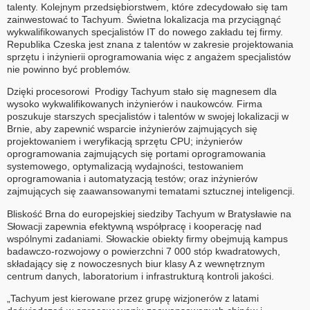
talenty. Kolejnym przedsiębiorstwem, które zdecydowało się tam
zainwestować to Tachyum. Świetna lokalizacja ma przyciągnąć
wykwalifikowanych specjalistów IT do nowego zakładu tej firmy.
Republika Czeska jest znana z talentów w zakresie projektowania
sprzętu i inżynierii oprogramowania więc z angażem specjalistów
nie powinno być problemów.
Dzięki procesorowi Prodigy Tachyum stało się magnesem dla
wysoko wykwalifikowanych inżynierów i naukowców. Firma
poszukuje starszych specjalistów i talentów w swojej lokalizacji w
Brnie, aby zapewnić wsparcie inżynierów zajmujących się
projektowaniem i weryfikacją sprzętu CPU; inżynierów
oprogramowania zajmujących się portami oprogramowania
systemowego, optymalizacją wydajności, testowaniem
oprogramowania i automatyzacją testów; oraz inżynierów
zajmujących się zaawansowanymi tematami sztucznej inteligencji.
Bliskość Brna do europejskiej siedziby Tachyum w Bratysławie na
Słowacji zapewnia efektywną współpracę i kooperację nad
wspólnymi zadaniami. Słowackie obiekty firmy obejmują kampus
badawczo-rozwojowy o powierzchni 7 000 stóp kwadratowych,
składający się z nowoczesnych biur klasy A z wewnętrznym
centrum danych, laboratorium i infrastrukturą kontroli jakości.
„Tachyum jest kierowane przez grupę wizjonerów z latami