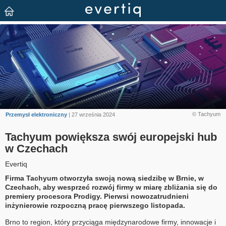
© Tachyum
Przemysł elektroniczny
| 27 września 2024
Tachyum powiększa swój europejski hub
w Czechach
Evertiq
Firma Tachyum otworzyła swoją nową siedzibę w Brnie, w
Czechach, aby wesprzeć rozwój firmy w miarę zbliżania się do
premiery procesora Prodigy. Pierwsi nowozatrudnieni
inżynierowie rozpoczną pracę pierwszego listopada.
Brno to region, który przyciąga międzynarodowe firmy, innowacje i