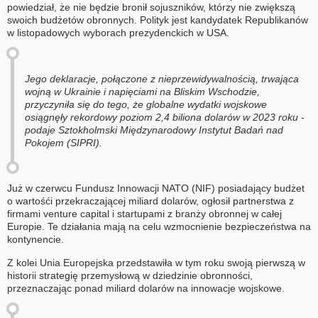
powiedział, że nie będzie bronił sojuszników, którzy nie zwiększą
swoich budżetów obronnych. Polityk jest kandydatek Republikanów
w listopadowych wyborach prezydenckich w USA.
Jego deklaracje, połączone z nieprzewidywalnością, trwająca
wojną w Ukrainie i napięciami na Bliskim Wschodzie,
przyczyniła się do tego, że globalne wydatki wojskowe
osiągnęły rekordowy poziom 2,4 biliona dolarów w 2023 roku -
podaje Sztokholmski Międzynarodowy Instytut Badań nad
Pokojem (SIPRI).
Już w czerwcu Fundusz Innowacji NATO (NIF) posiadający budżet
o wartośći przekraczającej miliard dolarów, ogłosił partnerstwa z
firmami venture capital i startupami z branży obronnej w całej
Europie. Te działania mają na celu wzmocnienie bezpieczeństwa na
kontynencie.
Z kolei Unia Europejska przedstawiła w tym roku swoją pierwszą w
historii strategię przemysłową w dziedzinie obronności,
przeznaczając ponad miliard dolarów na innowacje wojskowe.