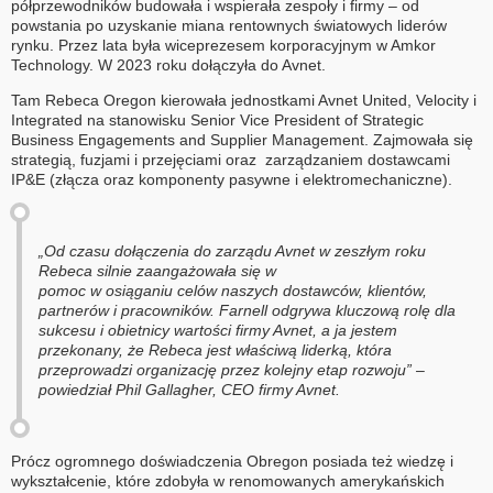
półprzewodników budowała i wspierała zespoły i firmy – od
powstania po uzyskanie miana rentownych światowych liderów
rynku. Przez lata była wiceprezesem korporacyjnym w Amkor
Technology. W 2023 roku dołączyła do Avnet.
Tam Rebeca Oregon kierowała jednostkami Avnet United, Velocity i
Integrated na stanowisku Senior Vice President of Strategic
Business Engagements and Supplier Management. Zajmowała się
strategią, fuzjami i przejęciami oraz zarządzaniem dostawcami
IP&E (złącza oraz komponenty pasywne i elektromechaniczne).
„Od czasu dołączenia do zarządu Avnet w zeszłym roku
Rebeca silnie zaangażowała się w
pomoc w osiąganiu celów naszych dostawców, klientów,
partnerów i pracowników. Farnell odgrywa kluczową rolę dla
sukcesu i obietnicy wartości firmy Avnet, a ja jestem
przekonany, że Rebeca jest właściwą liderką, która
przeprowadzi organizację przez kolejny etap rozwoju” –
powiedział Phil Gallagher, CEO firmy Avnet.
Prócz ogromnego doświadczenia Obregon posiada też wiedzę i
wykształcenie, które zdobyła w renomowanych amerykańskich