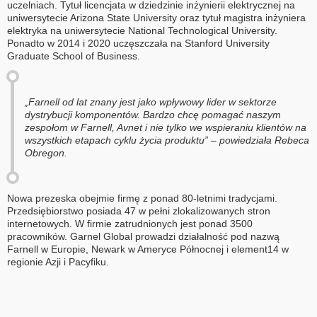
uczelniach. Tytuł licencjata w dziedzinie inżynierii elektrycznej na
uniwersytecie Arizona State University oraz tytuł magistra inżyniera
elektryka na uniwersytecie National Technological University.
Ponadto w 2014 i 2020 uczęszczała na Stanford University
Graduate School of Business.
„Farnell od lat znany jest jako wpływowy lider w sektorze
dystrybucji komponentów. Bardzo chcę pomagać naszym
zespołom w Farnell, Avnet i nie tylko we wspieraniu klientów na
wszystkich etapach cyklu życia produktu” – powiedziała Rebeca
Obregon.
Nowa prezeska obejmie firmę z ponad 80-letnimi tradycjami.
Przedsiębiorstwo posiada 47 w pełni zlokalizowanych stron
internetowych. W firmie zatrudnionych jest ponad 3500
pracowników. Garnel Global prowadzi działalność pod nazwą
Farnell w Europie, Newark w Ameryce Północnej i element14 w
regionie Azji i Pacyfiku.