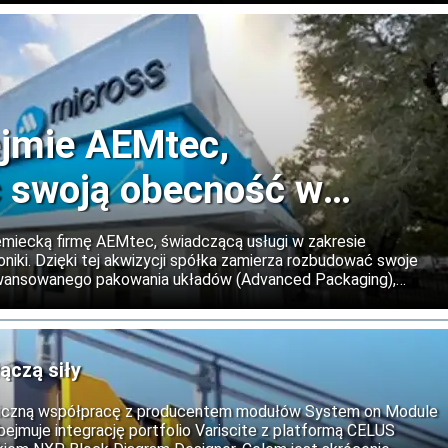
hnologii półprzewodnikowych.
ejmie AEMtec,
 swoją obecność w
emiecką firmę AEMtec, świadczącą usługi w zakresie
roniki. Dzięki tej akwizycji spółka zamierza rozbudować swoje
wansowanego pakowania układów (Advanced Packaging),
zewodników. Jednocześnie zakłady AEMtec w Berlinie i Dreźnie
ce produkcyjne i badawczo-rozwojowe Micross.
ączą siły
giczną współpracę z producentem modułów System on Module
bejmuje integrację portfolio Variscite z platformą CELUS