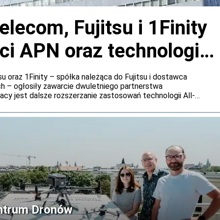
ecom, Fujitsu i 1Finity
eci APN oraz technologie
u oraz 1Finity – spółka należąca do Fujitsu i dostawca
h – ogłosiły zawarcie dwuletniego partnerstwa
cy jest dalsze rozszerzanie zastosowań technologii All-
wspólne badanie przyszłych zastosowań technologii
ntrum Dronów