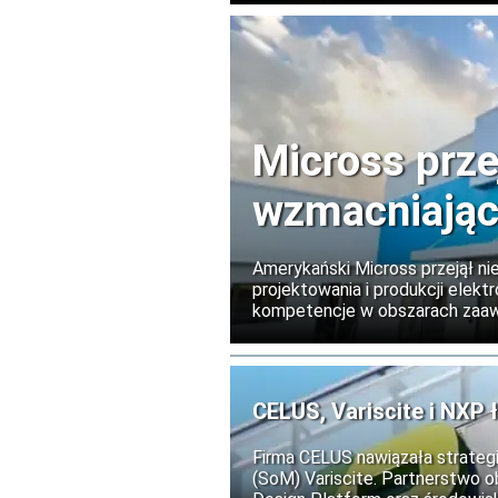
eksportowych dotyczących tec
Micross prz
wzmacniając
Europie
Amerykański Micross przejął ni
projektowania i produkcji elekt
kompetencje w obszarach zaa
fotoniki oraz testowania półpr
mają zwiększyć europejskie mo
CELUS, Variscite i NXP ł
Firma CELUS nawiązała strate
(SoM) Variscite. Partnerstwo o