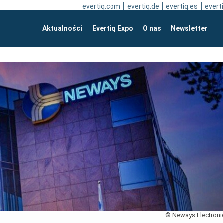
evertiq.com
evertiq.de
evertiq.es
everti
Aktualności
Evertiq Expo
O nas
Newsletter
© Neways Electroni