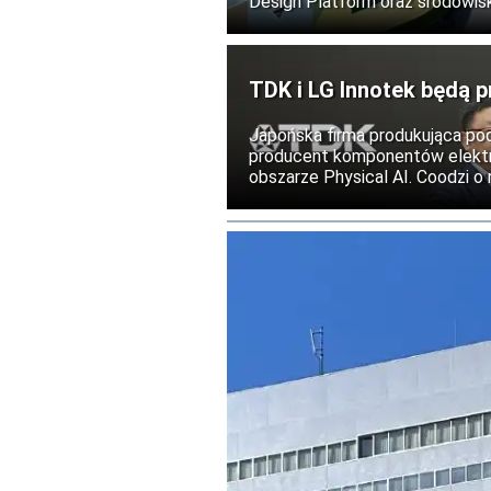
Design Platform oraz środowis
procesu projektowania urządze
opartych na sztucznej inteligenc
TDK i LG Innotek będą 
humanoidalnych
Japońska firma produkująca po
producent komponentów elektr
obszarze Physical AI. Coodzi o 
działającymi w świecie fizycz
modułów odpowiedzialnych za 
humanoidalnych.