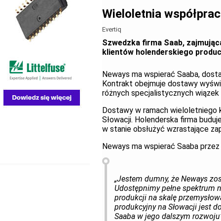
Wieloletnia współprac
Evertiq
Szwedzka firma Saab, zajmując
klientów holenderskiego produce
Neways ma wspierać Saaba, dostar
Kontrakt obejmuje dostawy wyświ
różnych specjalistycznych wiąze
Dostawy w ramach wieloletniego k
Słowacji. Holenderska firma buduj
w stanie obsłużyć wzrastające za
Neways ma wspierać Saaba przez c
„Jestem dumny, że Neways zost
Udostępnimy pełne spektrum n
produkcji na skalę przemysłową
produkcyjny na Słowacji jest d
Saaba w jego dalszym rozwoju