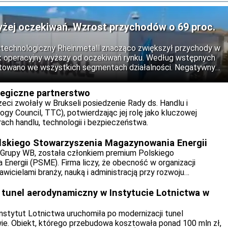
yżej oczekiwań. Wzrost przychodów o 69 proc.
-technologiczny Rheinmetall znacząco zwiększył przychody w
nik operacyjny wyższy od oczekiwań rynku. Według wstępnych
towano we wszystkich segmentach działalności. Negatywnym
 wyraźnie ujemny operacyjny wolny przepływ pieniężny (free
ategiczne partnerstwo
rzeci zwołały w Brukseli posiedzenie Rady ds. Handlu i
gy Council, TTC), potwierdzając jej rolę jako kluczowej
ch handlu, technologii i bezpieczeństwa.
lskiego Stowarzyszenia Magazynowania Energii
 Grupy WB, została członkiem premium Polskiego
nergii (PSME). Firma liczy, że obecność w organizacji
icielami branży, nauką i administracją przy rozwoju
gii oraz transformacji sektora elektroenergetycznego.
tunel aerodynamiczny w Instytucie Lotnictwa w
stytut Lotnictwa uruchomiła po modernizacji tunel
e. Obiekt, którego przebudowa kosztowała ponad 100 mln zł,