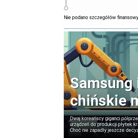
Nie podano szczegółów finansowyc
Samsung i
chińskie 
produkcji
Dwaj koreańscy giganci półprz
urządzeń do produkcji płytek k
Choć nie zapadły jeszcze decyz
pokazują, że przygotowują się 