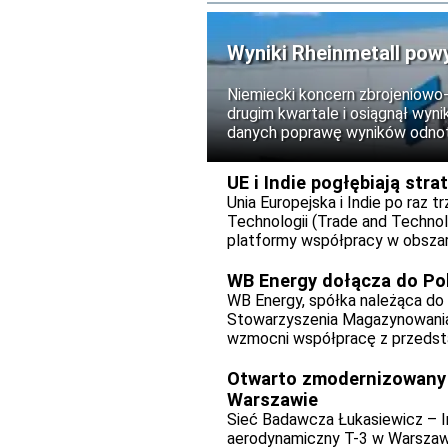
Wyniki Rheinmetall pow
Niemiecki koncern zbrojeniowo
drugim kwartale i osiągnął wy
danych poprawę wyników odno
elementem pozostaje natomiast
cash flow).
UE i Indie pogłębiają str
Unia Europejska i Indie po raz t
Technologii (Trade and Technolo
platformy współpracy w obszara
WB Energy dołącza do Po
WB Energy, spółka należąca do
Stowarzyszenia Magazynowania E
wzmocni współpracę z przedstaw
technologii magazynowania ener
Otwarto zmodernizowany 
Warszawie
Sieć Badawcza Łukasiewicz – In
aerodynamiczny T-3 w Warszawi