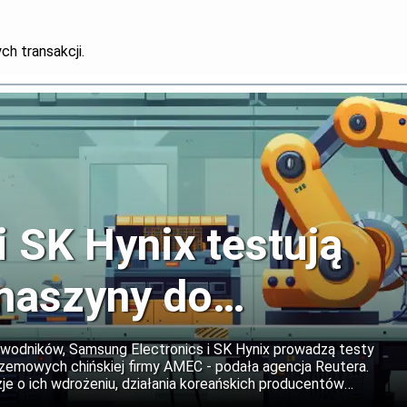
h transakcji.
 SK Hynix testują
maszyny do
 chipów
ewodników, Samsung Electronics i SK Hynix prowadzą testy
rzemowych chińskiej firmy AMEC - podała agencja Reutera.
je o ich wdrożeniu, działania koreańskich producentów
na możliwość dalszego zaostrzenia amerykańskich ograniczeń