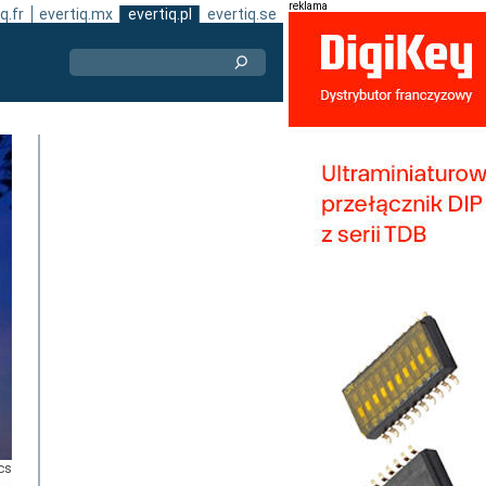
reklama
q.fr
evertiq.mx
evertiq.pl
evertiq.se
cs