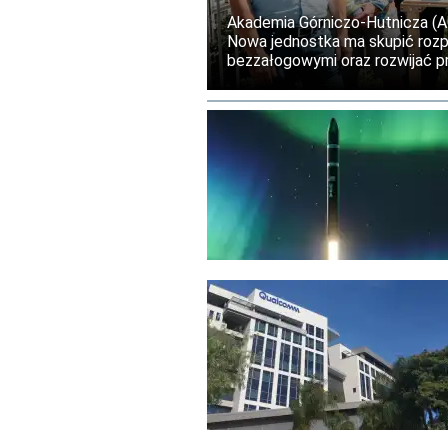
Akademia Górniczo-Hutnicza (
Nowa jednostka ma skupić rozp
bezzałogowymi oraz rozwijać p
nowe laboratoria, infrastruktu
badawczych.