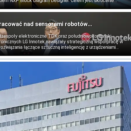
kiem NXP Block Diagram Designer. Celem jest skrócenie
ń wbudowanych dzięki automatyzacji i wykorzystaniu narzędzi
ji.
pracować nad sensorami robotów
dzespoły elektroniczne TDK oraz południowokoreański
onicznych LG Innotek nawiązały strategiczną współpracę w
rozwiązania łączące sztuczną inteligencję z urządzeniami
nym. Partnerzy zamierzają wspólnie opracować nowe generacje
widzenie oraz rozpoznawanie dotyku w robotach