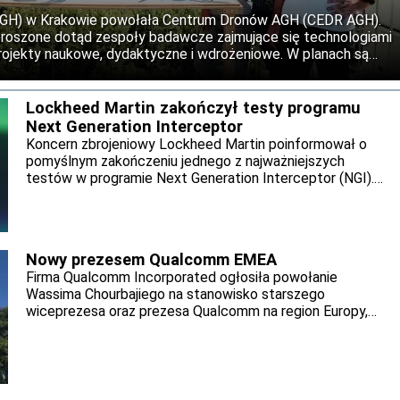
AGH) w Krakowie powołała Centrum Dronów AGH (CEDR AGH).
roszone dotąd zespoły badawcze zajmujące się technologiami
rojekty naukowe, dydaktyczne i wdrożeniowe. W planach są
ra testowa oraz udział w międzynarodowych projektach
Lockheed Martin zakończył testy programu
Next Generation Interceptor
Koncern zbrojeniowy Lockheed Martin poinformował o
pomyślnym zakończeniu jednego z najważniejszych
testów w programie Next Generation Interceptor (NGI).
Próba wytrzymałości drugiego stopnia silnika potwierdziła
odporność konstrukcji na obciążenia przekraczające
warunki startowe. Wynik testu przybliża program do
przeglądu krytycznego projektu (Critical Design Review),
Nowy prezesem Qualcomm EMEA
zaplanowanego jeszcze na 2026 rok.
Firma Qualcomm Incorporated ogłosiła powołanie
Wassima Chourbajiego na stanowisko starszego
wiceprezesa oraz prezesa Qualcomm na region Europy,
Bliskiego Wschodu i Afryki (EMEA) Chourbaji będzie
odpowiedzialny za kierowanie i realizację strategii
Qualcomm w regionie oraz za wdrażanie strategicznych
priorytetów firmy we wszystkich obszarach działalności.