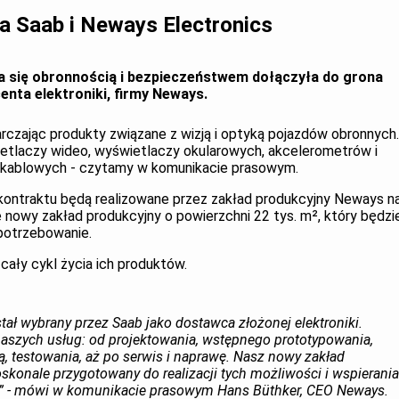
a Saab i Neways Electronics
a się obronnością i bezpieczeństwem dołączyła do grona
nta elektroniki, firmy Neways.
czając produkty związane z wizją i optyką pojazdów obronnych.
etlaczy wideo, wyświetlaczy okularowych, akcelerometrów i
k kablowych - czytamy w komunikacie prasowym.
ontraktu będą realizowane przez zakład produkcyjny Neways n
e nowy zakład produkcyjny o powierzchni 22 tys. m², który będzi
potrzebowanie.
ały cykl życia ich produktów.
ał wybrany przez Saab jako dostawca złożonej elektroniki.
aszych usług: od projektowania, wstępnego prototypowania,
, testowania, aż po serwis i naprawę. Nasz nowy zakład
oskonale przygotowany do realizacji tych możliwości i wspierania
” - mówi w komunikacie prasowym Hans Büthker, CEO Neways.