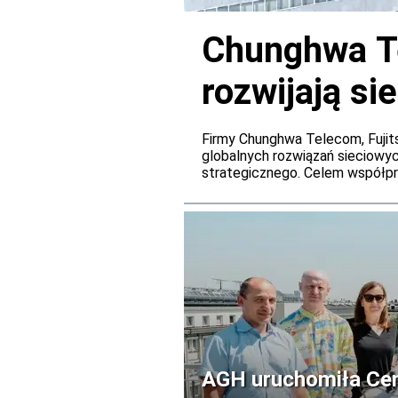
Chunghwa Tel
rozwijają si
kwantowe
Firmy Chunghwa Telecom, Fujits
globalnych rozwiązań sieciowyc
strategicznego. Celem współpra
Photonics Network (APN) oraz 
kwantowych na Tajwanie.
AGH uruchomiła Ce