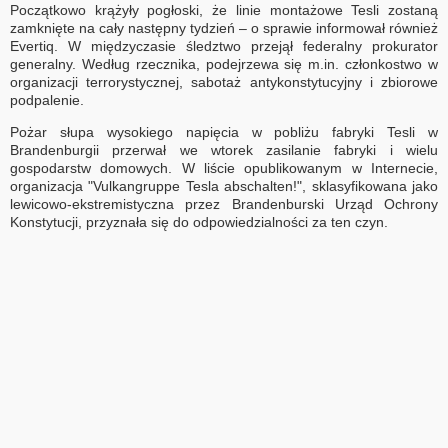
Początkowo krążyły pogłoski, że linie montażowe Tesli zostaną
zamknięte na cały następny tydzień – o sprawie informował również
Evertiq. W międzyczasie śledztwo przejął federalny prokurator
generalny. Według rzecznika, podejrzewa się m.in. członkostwo w
organizacji terrorystycznej, sabotaż antykonstytucyjny i zbiorowe
podpalenie.
Pożar słupa wysokiego napięcia w pobliżu fabryki Tesli w
Brandenburgii przerwał we wtorek zasilanie fabryki i wielu
gospodarstw domowych. W liście opublikowanym w Internecie,
organizacja "Vulkangruppe Tesla abschalten!", sklasyfikowana jako
lewicowo-ekstremistyczna przez Brandenburski Urząd Ochrony
Konstytucji, przyznała się do odpowiedzialności za ten czyn.