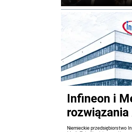
realizacja programu planowana j
Infineon i M
rozwiązania
pokładowyc
Niemieckie przedsiębiorstwo In