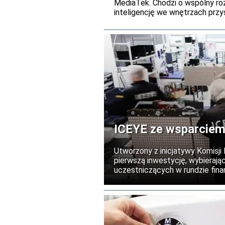
MediaTek. Chodzi o wspólny r
inteligencję we wnętrzach przy
ICEYE ze wsparciem
Utworzony z inicjatywy Komisji
pierwszą inwestycję, wybierają
uczestniczących w rundzie finan