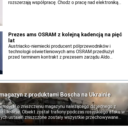
rozszerzają współpracę. Chodz o pracę nad elektroniką
pojazdową oraz zaawansowane układy hamulcowe. Obie
firmy zamierzają uruchomić seryjną produkcję.
Prezes ams OSRAM z kolejną kadencją na pięć
lat
Austriacko-niemiecki producent półprzewodników i
technologii oświetleniowych ams OSRAM przedłużył
przed terminem kontrakt z prezesem zarządu Aldo
Kamperem o kolejne pięć lat. Wynika to z komunikatu
spółki opublikowanego 30 lipca. Pod jego kierownictwem
firma ma kontynuować rozpoczętą transformację
koncernu. Po sprzedaży działalności związanej z
nieoptycznymi czujnikami ams OSRAM zamierza rozwijać
podstawowy biznes optyczny oraz rozwiązania dla
ł magazyn z produktami Boscha na Ukrainie
rozszerzonej rzeczywistości (AR) i transmisji danych.
ormował o zniszczeniu magazynu należącego do jednego z
a Ukrainie. Obiekt został trafiony podczas rosyjskiego ataku w
nych ustaleń zniszczone zostały wszystkie przechowywane
brażeń.