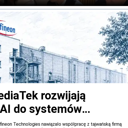
est na 2027 rok.
ediaTek rozwijają
 AI do systemów
h samochodów
fineon Technologies nawiązało współpracę z tajwańską firmą