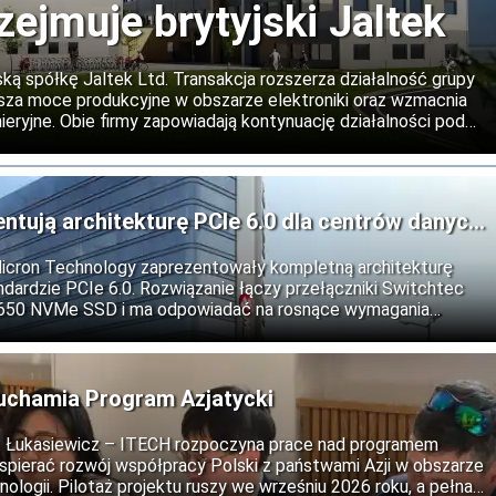
zejmuje brytyjski Jaltek
ską spółkę Jaltek Ltd. Transakcja rozszerza działalność grupy
iększa moce produkcyjne w obszarze elektroniki oraz wzmacnia
eryjne. Obie firmy zapowiadają kontynuację działalności pod
 oraz rozwój współpracy na rynkach międzynarodowych.
entują architekturę PCIe 6.0 dla centrów danych
Micron Technology zaprezentowały kompletną architekturę
dardzie PCIe 6.0. Rozwiązanie łączy przełączniki Switchtec
9650 NVMe SSD i ma odpowiadać na rosnące wymagania
ztuczną inteligencję, obliczenia wysokiej wydajności oraz
uchamia Program Azjatycki
ii: Łukasiewicz – ITECH rozpoczyna prace nad programem
wspierać rozwój współpracy Polski z państwami Azji w obszarze
nologii. Pilotaż projektu ruszy we wrześniu 2026 roku, a pełna