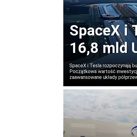
SpaceX i 
16,8 mld 
chipów w 
SpaceX i Tesla rozpoczynają b
Początkowa wartość inwestycji
zaawansowane układy półprzewo
wykorzystywanych przez obie f
rozbudowany.