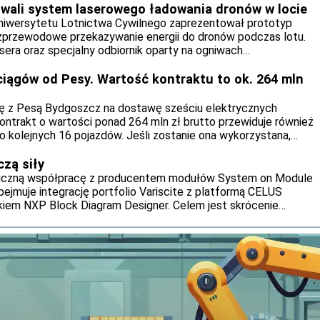
wali system laserowego ładowania dronów w locie
niwersytetu Lotnictwa Cywilnego zaprezentował prototyp
bezprzewodowe przekazywanie energii do dronów podczas lotu.
era oraz specjalny odbiornik oparty na ogniwach
rmoelektrycznym. Rozwiązanie może w przyszłości wydłużyć
tków powietrznych.
ciągów od Pesy. Wartość kontraktu to ok. 264 mln
ę z Pesą Bydgoszcz na dostawę sześciu elektrycznych
Kontrakt o wartości ponad 264 mln zł brutto przewiduje również
o kolejnych 16 pojazdów. Jeśli zostanie ona wykorzystana,
śnie do 969 mln zł brutto.
czą siły
giczną współpracę z producentem modułów System on Module
bejmuje integrację portfolio Variscite z platformą CELUS
kiem NXP Block Diagram Designer. Celem jest skrócenie
ń wbudowanych dzięki automatyzacji i wykorzystaniu narzędzi
ji.