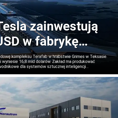
Tesla zainwestują
USD w fabrykę
Teksasie
udowę kompleksu Terafab w hrabstwie Grimes w Teksasie.
 wyniesie 16,8 mld dolarów. Zakład ma produkować
dnikowe dla systemów sztucznej inteligencji
irmy, a w kolejnych etapach projekt może zostać znacząco