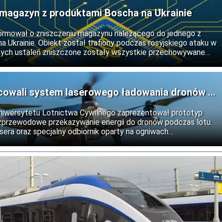
ł magazyn z produktami Boscha na Ukrainie
ormował o zniszczeniu magazynu należącego do jednego z
a Ukrainie. Obiekt został trafiony podczas rosyjskiego ataku w
nych ustaleń zniszczone zostały wszystkie przechowywane
brażeń.
cowali system laserowego ładowania dronów w
niwersytetu Lotnictwa Cywilnego zaprezentował prototyp
bezprzewodowe przekazywanie energii do dronów podczas lotu.
era oraz specjalny odbiornik oparty na ogniwach
rmoelektrycznym. Rozwiązanie może w przyszłości wydłużyć
tków powietrznych.