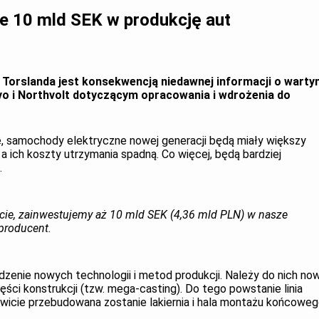
je 10 mld SEK w produkcję aut
 Torslanda jest konsekwencją niedawnej informacji o wart
vo i Northvolt dotyczącym opracowania i wdrożenia do
, samochody elektryczne nowej generacji będą miały większy
 a ich koszty utrzymania spadną. Co więcej, będą bardziej
.
ycie, zainwestujemy aż 10 mld SEK (4,36 mld PLN) w nasze
producent.
zenie nowych technologii i metod produkcji. Należy do nich no
ści konstrukcji (tzw. mega-casting). Do tego powstanie linia
icie przebudowana zostanie lakiernia i hala montażu końcoweg