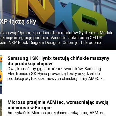
XP łączą siły
giczną współpracę z producentem modułów System on Module
bejmuje integrację portfolio Variscite z platformą CELUS
kiem NXP Block Diagram Designer. Celem jest skrócenie
ń wbudowanych dzięki automatyzacji i wykorzystaniu narzędzi
ji.
Samsung i SK Hynix testują chińskie maszyny
do produkcji chipów
Dwaj koreańscy giganci półprzewodników, Samsung
Electronics i SK Hynix prowadzą testy urządzeń do
produkcji płytek krzemowych chińskiej firmy AMEC -
podała agencja Reutera. Choć nie zapadły jeszcze decyzje
o ich wdrożeniu, działania koreańskich producentów
pokazują, że przygotowują się na możliwość dalszego
zaostrzenia amerykańskich ograniczeń eksportowych
Micross przejmie AEMtec, wzmacniając swoją
dotyczących technologii półprzewodnikowych.
obecność w Europie
Amerykański Micross przejął niemiecką firmę AEMtec,