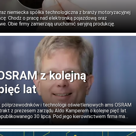
z niemiecka spółka technologiczna z branży motoryzacyjnej
ę. Chodz o pracę nad elektroniką pojazdową oraz
. Obie firmy zamierzają uruchomić seryjną produkcję.
OSRAM z kolejną
pięć lat
t półprzewodników i technologii oświetleniowych ams OSRAM
rakt z prezesem zarządu Aldo Kamperem o kolejne pięć lat.
opublikowanego 30 lipca. Pod jego kierownictwem firma ma
ormację koncernu. Po sprzedaży działalności związanej z
 OSRAM zamierza rozwijać podstawowy biznes optyczny oraz
czywistości (AR) i transmisji danych.