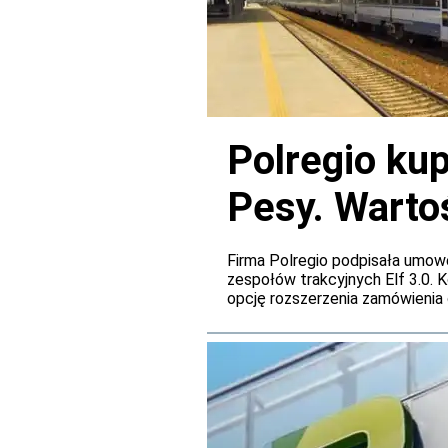
Polregio ku
Pesy. Wartoś
mln zł
Firma Polregio podpisała umow
zespołów trakcyjnych Elf 3.0. 
opcję rozszerzenia zamówienia 
łączna wartość zamówienia wzro