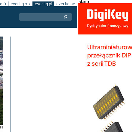
reklama
q.fr
evertiq.mx
evertiq.pl
evertiq.se
rs