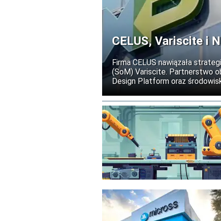
CELUS, Variscite i N
Firma CELUS nawiązała strate
(SoM) Variscite. Partnerstwo o
Design Platform oraz środowis
procesu projektowania urządze
opartych na sztucznej inteligenc