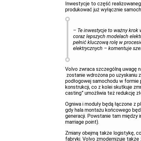
Inwestycje to część realizowaneg
produkować już wyłącznie samoch
– Te inwestycje to ważny krok w
coraz lepszych modelach elekt
pełnić kluczową rolę w procesi
elektrycznych – komentuje sze
Volvo zwraca szczególną uwagę na
zostanie wdrożona po uzyskaniu 
podłogowej samochodu w formie 
konstrukcji, co z kolei skutkuje z
casting” umożliwia też redukcję z
Ogniwa i moduły będą łączone z p
gdy hala montażu końcowego będz
generacji. Powstanie tam między 
marriage point).
Zmiany obejmą także logistykę, c
fabryki. Volvo zmodernizuje także z