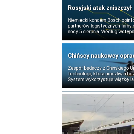
Rosyjski atak zniszczy
Niemiecki koncern Bosch poinf
partnerów logistycznych firmy n
nocy 5 sierpnia. Według wstęp
tam produkty, nikt nie odniósł o
Chińscy naukowcy opra
locie
Zespół badaczy z Chińskiego U
technologii, która umożliwia 
System wykorzystuje wiązkę las
perowskitowych i materiale te
czas pracy bezzałogowych sta