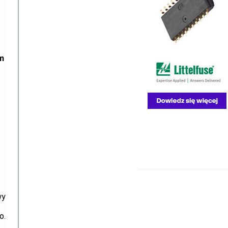
ym
wy
o.