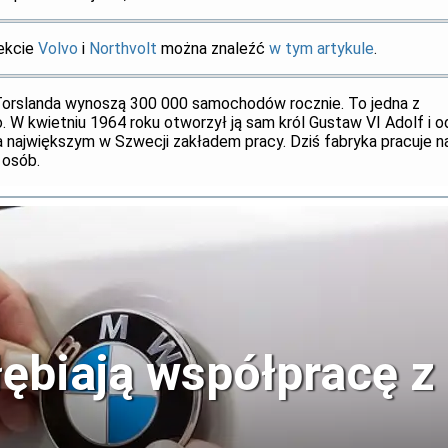
jekcie
Volvo
i
Northvolt
można znaleźć
w tym artykule
.
Torslanda wynoszą 300 000 samochodów rocznie. To jedna z
o. W kwietniu 1964 roku otworzył ją sam król Gustaw VI Adolf i o
największym w Szwecji zakładem pracy. Dziś fabryka pracuje n
 osób.
biają współpracę z