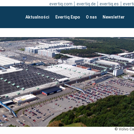
evertiq.com
evertiq.de
evertiq.es
everti
Aktualności
Evertiq Expo
O nas
Newsletter
© Volvo Ca