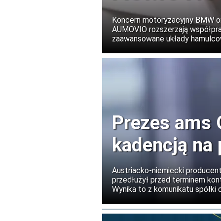
Koncern motoryzacyjny BMW ora
AUMOVIO rozszerzają współprac
zaawansowane układy hamulcowe
Prezes ams 
kadencją na 
Austriacko-niemiecki producen
przedłużył przed terminem kont
Wynika to z komunikatu spółki 
kontynuować rozpoczętą transf
nieoptycznymi czujnikami ams
rozwiązania dla rozszerzonej rze