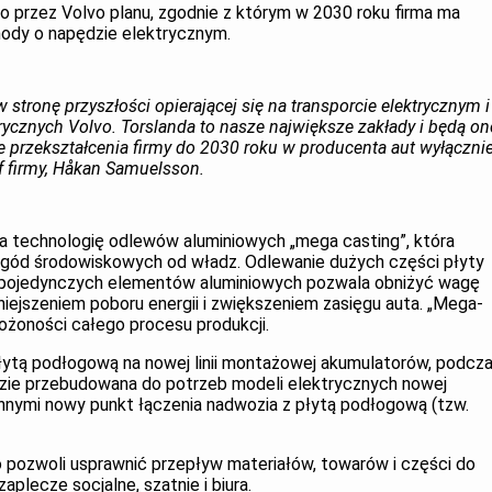
o przez Volvo planu, zgodnie z którym w 2030 roku firma ma
ody o napędzie elektrycznym.
 stronę przyszłości opierającej się na transporcie elektrycznym i
rycznych Volvo. Torslanda to nasze największe zakłady i będą on
e przekształcenia firmy do 2030 roku w producenta aut wyłączni
f firmy, Håkan Samuelsson.
 technologię odlewów aluminiowych „mega casting”, która
zgód środowiskowych od władz. Odlewanie dużych części płyty
pojedynczych elementów aluminiowych pozwala obniżyć wagę
mniejszeniem poboru energii i zwiększeniem zasięgu auta. „Mega-
łożoności całego procesu produkcji.
łytą podłogową na nowej linii montażowej akumulatorów, podcz
ie przebudowana do potrzeb modeli elektrycznych nowej
innymi nowy punkt łączenia nadwozia z płytą podłogową (tzw.
o pozwoli usprawnić przepływ materiałów, towarów i części do
aplecze socjalne, szatnie i biura.