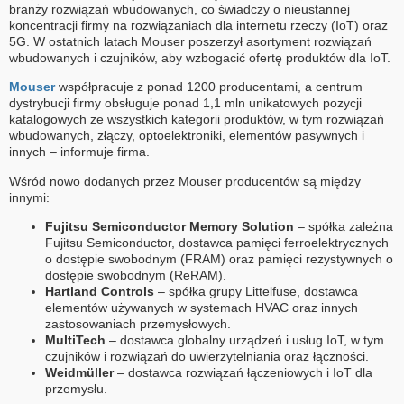
branży rozwiązań wbudowanych, co świadczy o nieustannej
koncentracji firmy na rozwiązaniach dla internetu rzeczy (IoT) oraz
5G. W ostatnich latach Mouser poszerzył asortyment rozwiązań
wbudowanych i czujników, aby wzbogacić ofertę produktów dla IoT.
Mouser
współpracuje z ponad 1200 producentami, a centrum
dystrybucji firmy obsługuje ponad 1,1 mln unikatowych pozycji
katalogowych ze wszystkich kategorii produktów, w tym rozwiązań
wbudowanych, złączy, optoelektroniki, elementów pasywnych i
innych – informuje firma.
Wśród nowo dodanych przez Mouser producentów są między
innymi:
Fujitsu Semiconductor Memory Solution
– spółka zależna
Fujitsu Semiconductor, dostawca pamięci ferroelektrycznych
o dostępie swobodnym (FRAM) oraz pamięci rezystywnych o
dostępie swobodnym (ReRAM).
Hartland Controls
– spółka grupy Littelfuse, dostawca
elementów używanych w systemach HVAC oraz innych
zastosowaniach przemysłowych.
MultiTech
– dostawca globalny urządzeń i usług IoT, w tym
czujników i rozwiązań do uwierzytelniania oraz łączności.
Weidmüller
– dostawca rozwiązań łączeniowych i IoT dla
przemysłu.