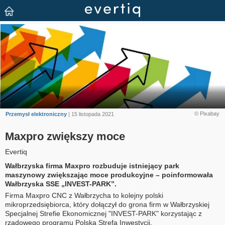
© Pixabay
Przemysł elektroniczny
| 15 listopada 2021
Maxpro zwiększy moce
Evertiq
Wałbrzyska firma Maxpro rozbuduje istniejący park
maszynowy zwiększając moce produkcyjne – poinformowała
Wałbrzyska SSE „INVEST-PARK”.
Firma Maxpro CNC z Wałbrzycha to kolejny polski
mikroprzedsiębiorca, który dołączył do grona firm w Wałbrzyskiej
Specjalnej Strefie Ekonomicznej "INVEST-PARK" korzystając z
rządowego programu Polska Strefa Inwestycji.