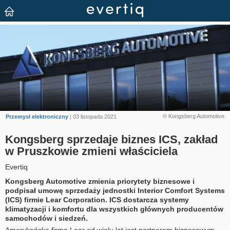
© Kongsberg Automotive
Przemysł elektroniczny
| 03 listopada 2021
Kongsberg sprzedaje biznes ICS, zakład
w Pruszkowie zmieni właściciela
Evertiq
Kongsberg Automotive zmienia priorytety biznesowe i
podpisał umowę sprzedaży jednostki Interior Comfort Systems
(ICS) firmie Lear Corporation. ICS dostarcza systemy
klimatyzacji i komfortu dla wszystkich głównych producentów
samochodów i siedzeń.