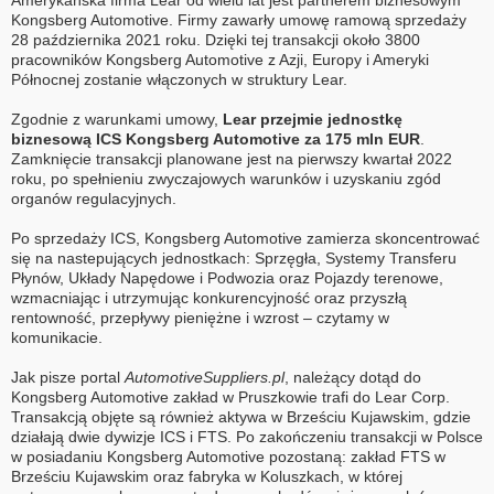
Amerykańska firma Lear od wielu lat jest partnerem biznesowym
Kongsberg Automotive. Firmy zawarły umowę ramową sprzedaży
28 października 2021 roku. Dzięki tej transakcji około 3800
pracowników Kongsberg Automotive z Azji, Europy i Ameryki
Północnej zostanie włączonych w struktury Lear.
Zgodnie z warunkami umowy,
Lear przejmie jednostkę
biznesową ICS Kongsberg Automotive za 175 mln EUR
.
Zamknięcie transakcji planowane jest na pierwszy kwartał 2022
roku, po spełnieniu zwyczajowych warunków i uzyskaniu zgód
organów regulacyjnych.
Po sprzedaży ICS, Kongsberg Automotive zamierza skoncentrować
się na nastepujących jednostkach: Sprzęgła, Systemy Transferu
Płynów, Układy Napędowe i Podwozia oraz Pojazdy terenowe,
wzmacniając i utrzymując konkurencyjność oraz przyszłą
rentowność, przepływy pieniężne i wzrost – czytamy w
komunikacie.
Jak pisze portal
AutomotiveSuppliers.pl
, należący dotąd do
Kongsberg Automotive zakład w Pruszkowie trafi do Lear Corp.
Transakcją objęte są również aktywa w Brześciu Kujawskim, gdzie
działają dwie dywizje ICS i FTS. Po zakończeniu transakcji w Polsce
w posiadaniu Kongsberg Automotive pozostaną: zakład FTS w
Brześciu Kujawskim oraz fabryka w Koluszkach, w której