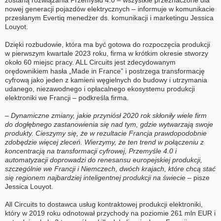
zostaną rozwiązania Przemysłu 4.0 – wszystkie przeznaczone dla
nowej generacji pojazdów elektrycznych – informuje w komunikacie
przesłanym Evertiq menedżer ds. komunikacji i marketingu Jessica
Louyot.
Dzięki rozbudowie, która ma być gotowa do rozpoczęcia produkcji
w pierwszym kwartale 2023 roku, firma w krótkim okresie stworzy
około 60 miejsc pracy. ALL Circuits jest zdecydowanym
orędownikiem hasła „Made in France” i postrzega transformację
cyfrową jako jeden z kamieni węgielnych do budowy i utrzymania
udanego, niezawodnego i opłacalnego ekosystemu produkcji
elektroniki we Francji – podkreśla firma.
– Dynamiczne zmiany, jakie przyniósł 2020 rok skłoniły wiele firm
do dogłębnego zastanowienia się nad tym, gdzie wytwarzają swoje
produkty. Cieszymy się, że w rezultacie Francja prawdopodobnie
zdobędzie więcej zleceń. Wierzymy, że ten trend w połączeniu z
koncentracją na transformacji cyfrowej, Przemyśle 4.0 i
automatyzacji doprowadzi do renesansu europejskiej produkcji,
szczególnie we Francji i Niemczech, dwóch krajach, które chcą stać
się regionem najbardziej inteligentnej produkcji na świecie
– pisze
Jessica Louyot.
All Circuits to dostawca usług kontraktowej produkcji elektroniki,
który w 2019 roku odnotował przychody na poziomie 261 mln EUR i