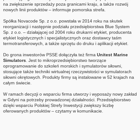
na zwiększenie sprzedaży poza granicami kraju, a także rozwój
nowych linii produktów – informuje pomorska strefa.
Spółka Novacode Sp. z o.o. powstała w 2014 roku na skutek
reorganizacji i następnie podziału przedsiębiorstwa Blue System
Sp. z o.o. – działającej od 2004 roku drukarni etykiet, producenta
etykiet logistycznych i specjalistycznych oraz dostawcy taśm
termotransferowych, a także sprzętu do druku i aplikacji etykiet.
Do grona inwestorów PSSE dołączyła też firma
Unitest Marine
Simulators
. Jest to mikroprzedsiębiorstwo tworzące
oprogramowanie do szkoleń morskich i symulatorów siłowni,
stosujące także techniki wirtualnej rzeczywistości w symulatorach
siłowni okrętowych. Produkty firmy są instalowane w 52 krajach na
całym świecie.
W ramach decyzji o wsparciu firma utworzy i wyposaży nowy zakład
w Gdyni na potrzeby prowadzonej działalności. Przedsiębiorstwo
dzięki wsparciu Polskiej Strefy Inwestycji zwiększy liczbę
oferowanych produktów – czytamy w komunikacie.