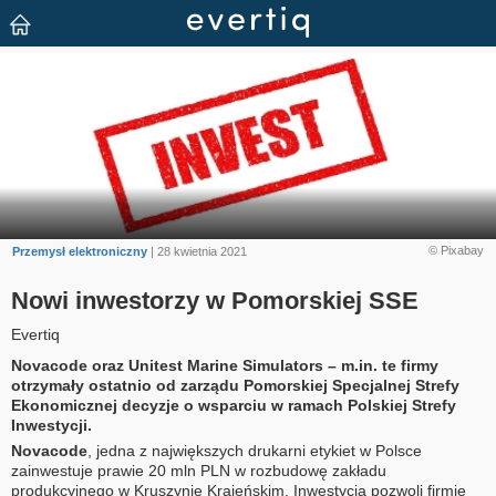
© Pixabay
Przemysł elektroniczny
| 28 kwietnia 2021
Nowi inwestorzy w Pomorskiej SSE
Evertiq
Novacode oraz Unitest Marine Simulators – m.in. te firmy
otrzymały ostatnio od zarządu Pomorskiej Specjalnej Strefy
Ekonomicznej decyzje o wsparciu w ramach Polskiej Strefy
Inwestycji.
Novacode
, jedna z największych drukarni etykiet w Polsce
zainwestuje prawie 20 mln PLN w rozbudowę zakładu
produkcyjnego w Kruszynie Krajeńskim. Inwestycja pozwoli firmie