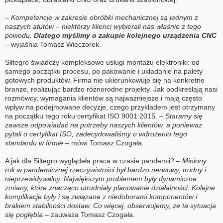
– Kompetencje w zakresie obróbki mechanicznej są jednym z
naszych atutów – niektórzy klienci wybierali nas właśnie z tego
powodu.
Dlatego myślimy o zakupie kolejnego urządzenia CNC
–
wyjaśnia Tomasz Wieczorek.
Siltegro świadczy kompleksowe usługi montażu elektroniki: od
samego początku procesu, po pakowanie i układanie na palety
gotowych produktów. Firma nie ukierunkowuje się na konkretne
branże, realizując bardzo różnorodne projekty. Jak podkreślają nasi
rozmówcy, wymagania klientów są najważniejsze i mają często
wpływ na podejmowane decyzje, czego przykładem jest otrzymany
na początku tego roku certyfikat ISO 9001:2015.
– Staramy się
zawsze odpowiadać na potrzeby naszych klientów, a ponieważ
pytali o certyfikat ISO, zadecydowaliśmy o wdrożeniu tego
standardu w firmie –
mówi Tomasz Czogała.
A jak dla Siltegro wyglądała praca w czasie pandemii?
– Miniony
rok w pandemicznej rzeczywistości był bardzo nerwowy, trudny i
nieprzewidywalny. Największym problemem były dynamiczne
zmiany, które znacząco utrudniały planowanie działalności. Kolejne
komplikacje były i są związane z niedoborami komponentów i
brakiem stabilności dostaw. Co więcej, obserwujemy, że ta sytuacja
się pogłębia
– zauważa Tomasz Czogała.