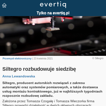
© Siltegro
Przemysł elektroniczny
| 23 kwietnia 2021
Siltegro rozbudowuje siedzibę
Anna Lewandowska
Siltegro, producent autorskich rozwiązań z zakresu
automatyki oraz systemów pomiarowych, a także dostawca
usług montażu kontraktowego, już w najbliższych tygodniach
rozpocznie rozbudowę zakładu.
Założona przez Tomasza Czogałę i Tomasza Wieczorka firma
Siltegro prowadzi działalność w dwóch głównych obszarach: