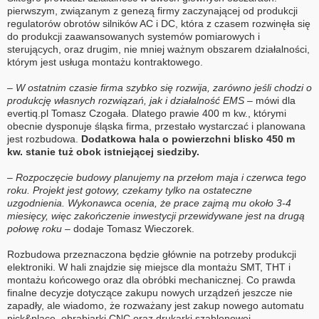
pierwszym, związanym z genezą firmy zaczynającej od produkcji
regulatorów obrotów silników AC i DC, która z czasem rozwinęła się
do produkcji zaawansowanych systemów pomiarowych i
sterujących, oraz drugim, nie mniej ważnym obszarem działalności,
którym jest usługa montażu kontraktowego.
– W ostatnim czasie firma szybko się rozwija, zarówno jeśli chodzi o
produkcję własnych rozwiązań, jak i działalność EMS –
mówi dla
evertiq.pl Tomasz Czogała. Dlatego prawie 400 m kw., którymi
obecnie dysponuje śląska firma, przestało wystarczać i planowana
jest rozbudowa.
Dodatkowa hala o powierzchni blisko 450 m
kw. stanie tuż obok istniejącej siedziby.
– Rozpoczęcie budowy planujemy na przełom maja i czerwca tego
roku. Projekt jest gotowy, czekamy tylko na ostateczne
uzgodnienia. Wykonawca ocenia, że prace zajmą mu około 3-4
miesięcy, więc zakończenie inwestycji przewidywane jest na drugą
połowę roku –
dodaje Tomasz Wieczorek.
Rozbudowa przeznaczona będzie głównie na potrzeby produkcji
elektroniki. W hali znajdzie się miejsce dla montażu SMT, THT i
montażu końcowego oraz dla obróbki mechanicznej. Co prawda
finalne decyzje dotyczące zakupu nowych urządzeń jeszcze nie
zapadły, ale wiadomo, że rozważany jest zakup nowego automatu
pick&place, obrabiarki CNC oraz drukarki szablonowej.