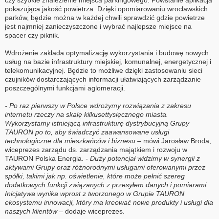
czy szybkie znalezienie miejsca parkingowego. Powstanie aplikacja
pokazująca jakość powietrza. Dzięki opomiarowaniu wrocławskich
parków, będzie można w każdej chwili sprawdzić gdzie powietrze
jest najmniej zanieczyszczone i wybrać najlepsze miejsce na
spacer czy piknik.
Wdrożenie zakłada optymalizację wykorzystania i budowę nowych
usług na bazie infrastruktury miejskiej, komunalnej, energetycznej i
telekomunikacyjnej. Będzie to możliwe dzięki zastosowaniu sieci
czujników dostarczających informacji ułatwiających zarządzanie
poszczególnymi funkcjami aglomeracji.
- Po raz pierwszy w Polsce wdrożymy rozwiązania z zakresu
internetu rzeczy na skalę kilkusettysięcznego miasta.
Wykorzystamy istniejącą infrastrukturę dystrybucyjną Grupy
TAURON po to, aby świadczyć zaawansowane usługi
technologiczne dla mieszkańców i biznesu
– mówi Jarosław Broda,
wiceprezes zarządu ds. zarządzania majątkiem i rozwoju w
TAURON Polska Energia.
- Duży potencjał widzimy w synergii z
aktywami Grupy oraz różnorodnymi usługami oferowanymi przez
spółki, takimi jak np. oświetlenie, które może pełnić szereg
dodatkowych funkcji związanych z przesyłem danych i pomiarami.
Inicjatywa wynika wprost z tworzonego w Grupie TAURON
ekosystemu innowacji, który ma kreować nowe produkty i usługi dla
naszych klientów
– dodaje wiceprezes.