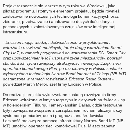
Projekt rozpocznie się jeszcze w tym roku we Wrocławiu, jako
pilotaż programu. Istotnym elementem projektu, będzie również
zastosowanie nowoczesnych technologii komunikacyjnych oraz
zbieranie, przetwarzanie i analizowanie dużych ilości danych
pochodzących z zainstalowanych czujników oraz inteligentnej
infrastruktury.
- Ericsson mając wiedzę i doświadczenie w projektowaniu i
wdrażaniu rozwiązań mobilnych, toruje drogę wdrożeniom Smart
City i IoT, w ramach przygotowań do wprowadzenia 5G. Smart City
oraz upowszechnienie IoT usprawni życie mieszkańców, poprawi
standard ich życia i zwiększy atrakcyjność inwestycji. Dzięki sieci
operatora komorkowego Plus, po raz pierwszy w Polsce zostanie
wykorzystana technologia Narrow Band Internet of Things (NB-IoT)
dostarczona w ramach rozwiązania Ericsson Radio System
-
powiedział Martin Mellor, szef firmy Ericsson w Polsce.
Do realizacji projektu wykorzystane zostaną rozwiązania firmy
Ericsson wdrożone w innych tego typu inicjatywach na świecie - np.
w holenderskim Tilburgu i amerykańskim Dallas, gdzie testowane
były rozwiązania związane z zarządzaniem ruchem ulicznym, czy
systemem pomiarów, ocen i prognoz stanu środowiska.
Łączność radiową za pomocą infrastruktury Narrow Band IoT (NB-
IoT) umożliwi operator sieci komórkowej Plus. Miasto zapewni