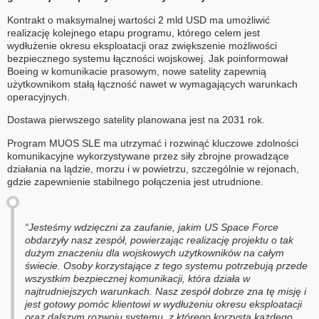
Kontrakt o maksymalnej wartości 2 mld USD ma umożliwić
realizację kolejnego etapu programu, którego celem jest
wydłużenie okresu eksploatacji oraz zwiększenie możliwości
bezpiecznego systemu łączności wojskowej. Jak poinformował
Boeing w komunikacie prasowym, nowe satelity zapewnią
użytkownikom stałą łączność nawet w wymagających warunkach
operacyjnych.
Dostawa pierwszego satelity planowana jest na 2031 rok.
Program MUOS SLE ma utrzymać i rozwinąć kluczowe zdolności
komunikacyjne wykorzystywane przez siły zbrojne prowadzące
działania na lądzie, morzu i w powietrzu, szczególnie w rejonach,
gdzie zapewnienie stabilnego połączenia jest utrudnione.
“Jesteśmy wdzięczni za zaufanie, jakim US Space Force
obdarzyły nasz zespół, powierzając realizację projektu o tak
dużym znaczeniu dla wojskowych użytkowników na całym
świecie. Osoby korzystające z tego systemu potrzebują przede
wszystkim bezpiecznej komunikacji, która działa w
najtrudniejszych warunkach. Nasz zespół dobrze zna tę misję i
jest gotowy pomóc klientowi w wydłużeniu okresu eksploatacji
oraz dalszym rozwoju systemu, z którego korzysta każdego