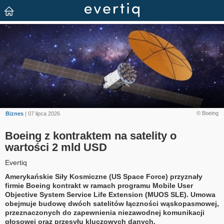
© Boeing
Biznes
| 07 lipca 2026
Boeing z kontraktem na satelity o
wartości 2 mld USD
Evertiq
Amerykańskie Siły Kosmiczne (US Space Force) przyznały
firmie Boeing kontrakt w ramach programu Mobile User
Objective System Service Life Extension (MUOS SLE). Umowa
obejmuje budowę dwóch satelitów łączności wąskopasmowej,
przeznaczonych do zapewnienia niezawodnej komunikacji
głosowej oraz przesyłu kluczowych danych.