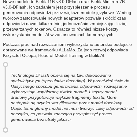
Nowe modele to Bielik-11B-v3.0-DFlash oraz Bielik-Minitron-7B-
v3.0-DFlash. Ich zadaniem jest przyspieszenie procesu
generowania odpowiedzi przez większe modele językowe. Według
twórców zastosowanie nowych adapterów pozwala skrócić czas
odpowiedzi nawet kilkukrotnie, jednocześnie zmniejszając liczbę
przetwarzanych tokenów. Oznacza to również niższe koszty
wykorzystania modeli AI w zastosowaniach komercyjnych.
Podczas prac nad rozwiązaniem wykorzystano autorskie podejście
opracowane we frameworku ALLaMo. Za jego rozwój odpowiada
Krzysztof Ociepa, Head of Model Training w Bielik.AI.
Technologia DFlash opiera się na tzw. dekodowaniu
spekulatywnym (speculative decoding). W przeciwieństwie do
klasycznego sposobu generowania odpowiedzi, rozwiązanie
wykorzystuje współpracę dwóch modeli. Lżejszy model
draftowy przygotowuje większe fragmenty tekstu, które
następnie są szybko weryfikowane przez model docelowy.
Dzięki temu główny model nie musi tworzyć całej odpowiedzi od
początku, co pozwala znacząco przyspieszyć proces
generowania bez utraty jakości.