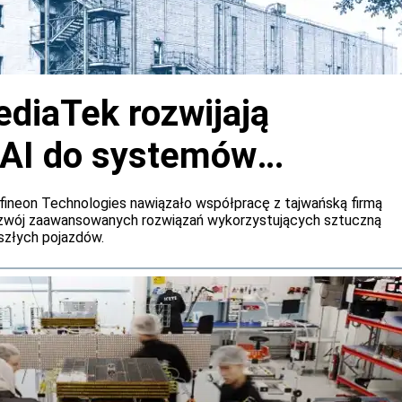
ediaTek rozwijają
 AI do systemów
h samochodów
fineon Technologies nawiązało współpracę z tajwańską firmą
ozwój zaawansowanych rozwiązań wykorzystujących sztuczną
szłych pojazdów.