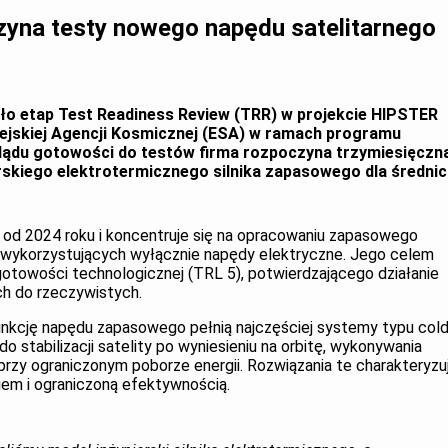
zyna testy nowego napędu satelitarnego
ło etap Test Readiness Review (TRR) w projekcie HIPSTER
ejskiej Agencji Kosmicznej (ESA) w ramach programu
lądu gotowości do testów firma rozpoczyna trzymiesięczn
skiego elektrotermicznego silnika zapasowego dla średnic
 od 2024 roku i koncentruje się na opracowaniu zapasowego
 wykorzystujących wyłącznie napędy elektryczne. Jego celem
gotowości technologicznej (TRL 5), potwierdzającego działanie
ch do rzeczywistych.
unkcję napędu zapasowego pełnią najczęściej systemy typu cold
o stabilizacji satelity po wyniesieniu na orbitę, wykonywania
rzy ograniczonym poborze energii. Rozwiązania te charakteryzu
iem i ograniczoną efektywnością.