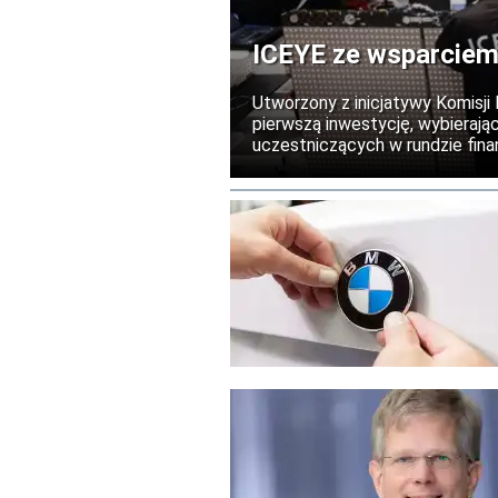
ICEYE ze wsparciem
Utworzony z inicjatywy Komisji
pierwszą inwestycję, wybierają
uczestniczących w rundzie finan