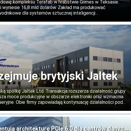
Teksasie
udowę kompleksu Terafab w hrabstwie Grimes w Teksasie.
 wyniesie 16,8 mld dolarów. Zakład ma produkować
dnikowe dla systemów sztucznej inteligencji
irmy, a w kolejnych etapach projekt może zostać znacząco
zejmuje brytyjski Jaltek
ską spółkę Jaltek Ltd. Transakcja rozszerza działalność grupy
iększa moce produkcyjne w obszarze elektroniki oraz wzmacnia
eryjne. Obie firmy zapowiadają kontynuację działalności pod
 oraz rozwój współpracy na rynkach międzynarodowych.
entują architekturę PCIe 6.0 dla centrów danych