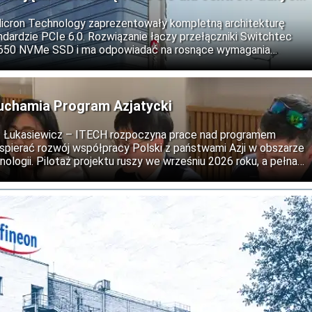
Micron Technology zaprezentowały kompletną architekturę
dardzie PCIe 6.0. Rozwiązanie łączy przełączniki Switchtec
9650 NVMe SSD i ma odpowiadać na rosnące wymagania
ztuczną inteligencję, obliczenia wysokiej wydajności oraz
uchamia Program Azjatycki
ii: Łukasiewicz – ITECH rozpoczyna prace nad programem
wspierać rozwój współpracy Polski z państwami Azji w obszarze
nologii. Pilotaż projektu ruszy we wrześniu 2026 roku, a pełna
est na 2027 rok.