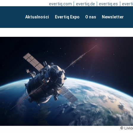
evertiq.com
evertiq.de
evertiq.es
everti
Aktualności
Evertiq Expo
O nas
Newsletter
© Livio