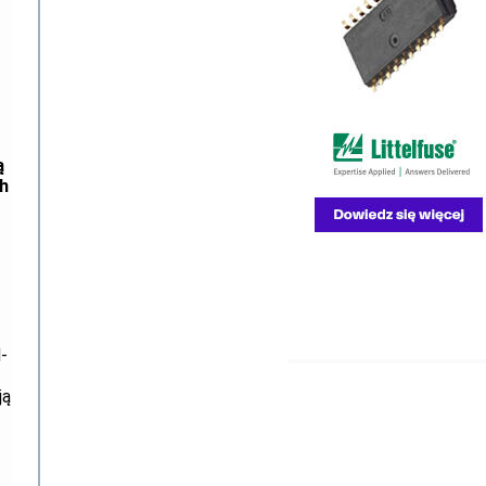
ą
h
-
ją