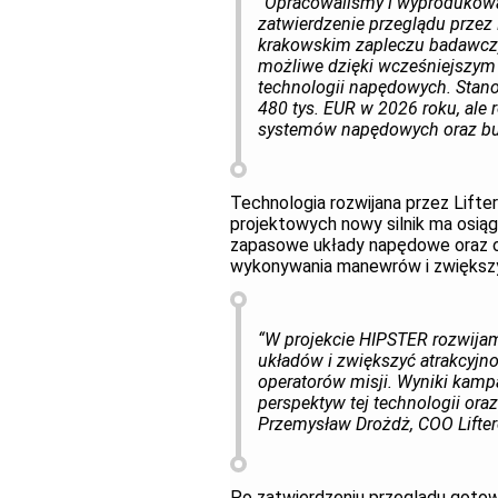
“Opracowaliśmy i wyprodukowal
zatwierdzenie przeglądu prze
krakowskim zapleczu badawczym
możliwe dzięki wcześniejszym
technologii napędowych. Stano
480 tys. EUR w 2026 roku, ale
systemów napędowych oraz budu
Technologia rozwijana przez Lifte
projektowych nowy silnik ma osiąg
zapasowe układy napędowe oraz o
wykonywania manewrów i zwiększ
“W projekcie HIPSTER rozwijam
układów i zwiększyć atrakcyj
operatorów misji. Wyniki kamp
perspektyw tej technologii ora
Przemysław Drożdż, COO Lifter
Po zatwierdzeniu przeglądu gotow