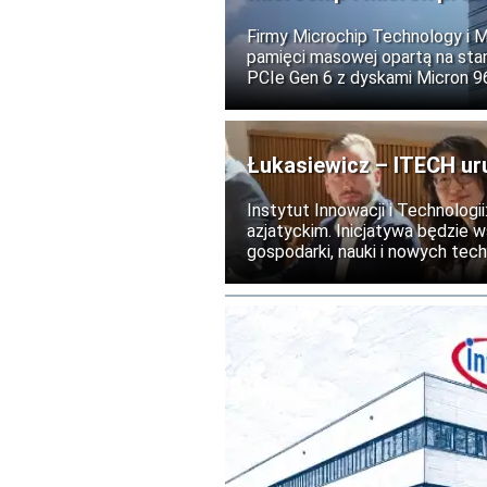
i AI
Firmy Microchip Technology i 
pamięci masowej opartą na stan
PCIe Gen 6 z dyskami Micron 
centrów danych obsługujących s
usługi chmurowe.
Łukasiewicz – ITECH ur
Instytut Innowacji i Technolog
azjatyckim. Inicjatywa będzie 
gospodarki, nauki i nowych tech
realizacja programu planowana j