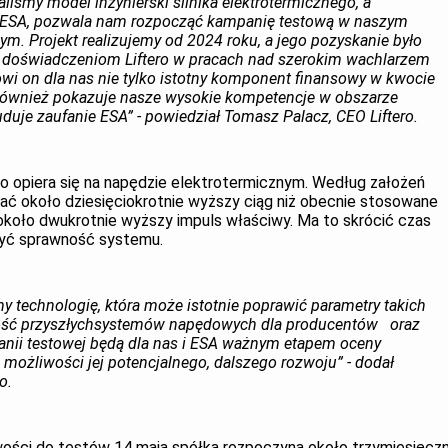
iśmy model inżynierski silnika elektrotermicznego, a
z ESA, pozwala nam rozpocząć kampanię testową w naszym
. Projekt realizujemy od 2024 roku, a jego pozyskanie było
 doświadczeniom Liftero w pracach nad szerokim wachlarzem
wi on dla nas nie tylko istotny komponent finansowy w kwocie
 również pokazuje nasze wysokie kompetencje w obszarze
je zaufanie ESA” - powiedział Tomasz Palacz, CEO Liftero.
ro opiera się na napędzie elektrotermicznym. Według założeń
ać około dziesięciokrotnie wyższy ciąg niż obecnie stosowane
koło dwukrotnie wyższy impuls właściwy. Ma to skrócić czas
yć sprawność systemu.
y technologię, która może istotnie poprawić parametry takich
ność przyszłychsystemów napędowych dla producentów oraz
anii testowej będą dla nas i ESA ważnym etapem oceny
z możliwości jej potencjalnego, dalszego rozwoju” - dodał
o.
ości do testów 14 maja spółka rozpoczyna około trzymiesięcz