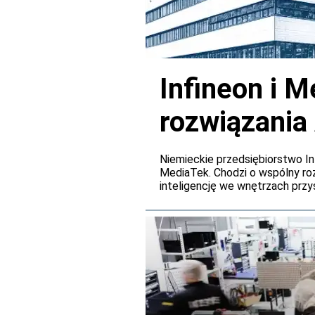
Infineon i M
rozwiązania
pokładowyc
Niemieckie przedsiębiorstwo In
MediaTek. Chodzi o wspólny r
inteligencję we wnętrzach przy