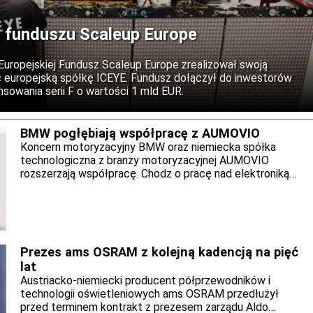
 funduszu Scaleup Europe
 Europejskiej Fundusz Scaleup Europe zrealizował swoją
c europejską spółkę ICEYE. Fundusz dołączył do inwestorów
sowania serii F o wartości 1 mld EUR.
BMW pogłębiają współpracę z AUMOVIO
Koncern motoryzacyjny BMW oraz niemiecka spółka
technologiczna z branży motoryzacyjnej AUMOVIO
rozszerzają współpracę. Chodz o pracę nad elektroniką
pojazdową oraz zaawansowane układy hamulcowe. Obie
firmy zamierzają uruchomić seryjną produkcję.
Prezes ams OSRAM z kolejną kadencją na pięć
lat
Austriacko-niemiecki producent półprzewodników i
technologii oświetleniowych ams OSRAM przedłużył
przed terminem kontrakt z prezesem zarządu Aldo