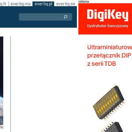
reklama
q.fr
evertiq.mx
evertiq.pl
evertiq.se
rki