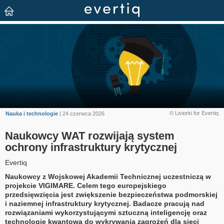
© Liviorki for Evertiq
Nauka i technologie
| 24 czerwca 2026
Naukowcy WAT rozwijają system
ochrony infrastruktury krytycznej
Evertiq
Naukowcy z Wojskowej Akademii Technicznej uczestniczą w
projekcie VIGIMARE. Celem tego europejskiego
przedsięwzięcia jest zwiększenie bezpieczeństwa podmorskiej
i naziemnej infrastruktury krytycznej. Badacze pracują nad
rozwiązaniami wykorzystującymi sztuczną inteligencję oraz
technologię kwantową do wykrywania zagrożeń dla sieci