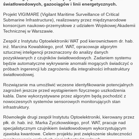
światłowodowych, gazociągów i linii energetycznych.
Projekt VIGIMARE (Vigilant Maritime Surveillance of Critical
Submarine Infrastructure), realizowany przez międzynarodowe
konsorcjum naukowo-przemysłowe z udziałem Wojskowej Akademii
Technicznej w Warszawie.
Zespół z Instytutu Optoelektroniki WAT pod kierownictwem dr. hab.
inż. Marcina Kowalskiego, prof. WAT, opracowuje algorytm
sztucznej inteligencji przeznaczony do analizy danych
pozyskiwanych z czujników światłowodowych. Zadaniem systemu
będzie automatyczne wykrywanie anomalii mogących świadczyć o
próbach ingerencji lub zagrożeniu dla integralności infrastruktury
światłowodowej.
Rozwiązanie ma umożliwić wczesne identyfikowanie potencjalnych
zagrożeń jeszcze przed wystąpieniem fizycznego uszkodzenia
kabla. Dane wykorzystywane przez algorytm będą pochodzić z
nowoczesnych systemów sensorowych monitorujących stan
infrastruktury.
Równolegle drugi zespół Instytutu Optoelektroniki, kierowany przez
płk. dr. hab. inż. Marka Zyczkowskiego, prof. WAT, pracuje nad
specjalistycznym czujnikiem światłowodowym wykorzystującym
zjawiska kwantowe. Celem projektu jest zwiększenie skuteczności