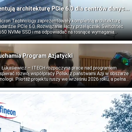
entują architekturę PCIe 6.0 dla centrów danych
Micron Technology zaprezentowały kompletną architekturę
dardzie PCIe 6.0. Rozwiązanie łączy przełączniki Switchtec
9650 NVMe SSD i ma odpowiadać na rosnące wymagania
ztuczną inteligencję, obliczenia wysokiej wydajności oraz
uchamia Program Azjatycki
ii: Łukasiewicz – ITECH rozpoczyna prace nad programem
wspierać rozwój współpracy Polski z państwami Azji w obszarze
nologii. Pilotaż projektu ruszy we wrześniu 2026 roku, a pełna
est na 2027 rok.