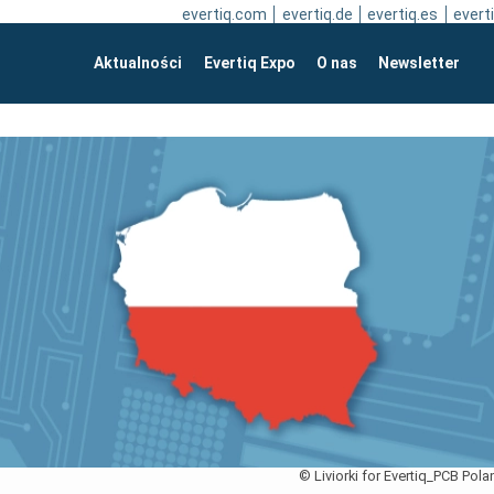
evertiq.com
evertiq.de
evertiq.es
everti
Aktualności
Evertiq Expo
O nas
Newsletter
© Liviorki for Evertiq_PCB Pola