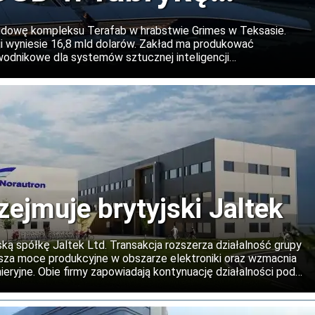
Teksasie
udowę kompleksu Terafab w hrabstwie Grimes w Teksasie.
 wyniesie 16,8 mld dolarów. Zakład ma produkować
dnikowe dla systemów sztucznej inteligencji
irmy, a w kolejnych etapach projekt może zostać znacząco
zejmuje brytyjski Jaltek
ską spółkę Jaltek Ltd. Transakcja rozszerza działalność grupy
iększa moce produkcyjne w obszarze elektroniki oraz wzmacnia
eryjne. Obie firmy zapowiadają kontynuację działalności pod
 oraz rozwój współpracy na rynkach międzynarodowych.