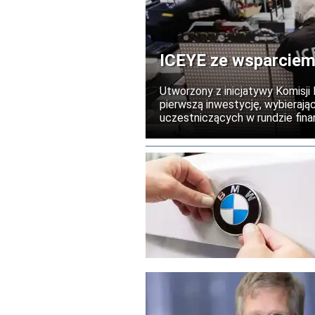
ICEYE ze wsparciem
Utworzony z inicjatywy Komisji
pierwszą inwestycję, wybierają
uczestniczących w rundzie finan