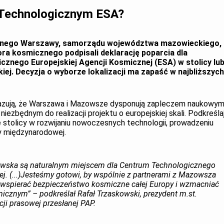
Technologicznym ESA?
cznego Warszawy, samorządu województwa mazowieckiego,
ora kosmicznego podpisali deklarację poparcia dla
znego Europejskiej Agencji Kosmicznej (ESA) w stolicy lu
iej. Decyzja o wyborze lokalizacji ma zapaść w najbliższych
skazują, że Warszawa i Mazowsze dysponują zapleczem naukowym
iezbędnym do realizacji projektu o europejskiej skali. Podkreśla
 stolicy w rozwijaniu nowoczesnych technologii, prowadzeniu
 międzynarodowej.
awska są naturalnym miejscem dla Centrum Technologicznego
j. (...)Jesteśmy gotowi, by wspólnie z partnerami z Mazowsza
e wspierać bezpieczeństwo kosmiczne całej Europy i wzmacniać
icznym” – podkreślał Rafał Trzaskowski, prezydent m.st.
ji prasowej przesłanej PAP.