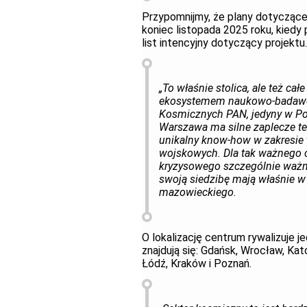
Przypomnijmy, że plany dotycząc
koniec listopada 2025 roku, kiedy 
list intencyjny dotyczący projektu
„To właśnie stolica, ale też c
ekosystemem naukowo-badawcz
Kosmicznych PAN, jedyny w Po
Warszawa ma silne zaplecze tec
unikalny know-how w zakresie t
wojskowych. Dla tak ważnego 
kryzysowego szczególnie ważna
swoją siedzibę mają właśnie 
mazowieckiego.
O lokalizację centrum rywalizuje 
znajdują się: Gdańsk, Wrocław, Ka
Łódź, Kraków i Poznań.