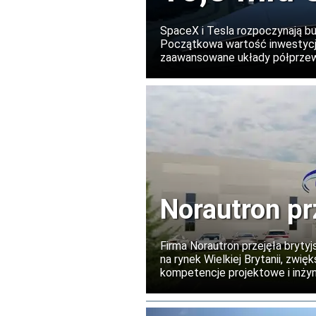
chipów w 
SpaceX i Tesla rozpoczynają b
Początkowa wartość inwestycji
zaawansowane układy półprzewo
wykorzystywanych przez obie f
rozbudowany.
Norautron pr
Firma Norautron przejęła brytyj
na rynek Wielkiej Brytanii, zw
kompetencje projektowe i inżyni
dotychczasowym kierownictwem