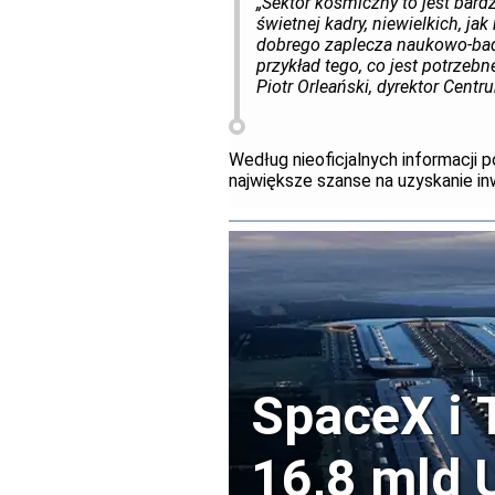
„Sektor kosmiczny to jest bar
świetnej kadry, niewielkich, j
dobrego zaplecza naukowo-bada
przykład tego, co jest potrzebn
Piotr Orleański, dyrektor Cen
Według nieoficjalnych informacji 
największe szanse na uzyskanie i
SpaceX i 
16,8 mld 