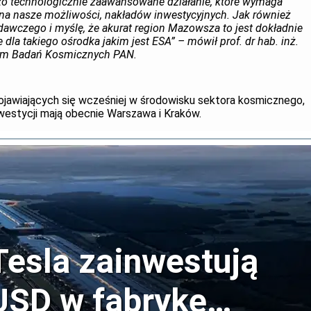
dzo technologicznie zaawansowane działanie, które wymaga
ak na nasze możliwości, nakładów inwestycyjnych. Jak również
wczego i myślę, że akurat region Mazowsza to jest dokładnie
e dla takiego ośrodka jakim jest ESA” – mówił prof. dr hab. inż.
trum Badań Kosmicznych PAN.
pojawiających się wcześniej w środowisku sektora kosmicznego,
nwestycji mają obecnie Warszawa i Kraków.
Tesla zainwestują
USD w fabrykę