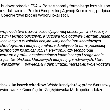
e budowy ośrodka ESA w Polsce nabrały formalnego kształtu p
przedstawiciele Polski i Europejskiej Agencji Kosmicznej podpisal
. Obecnie trwa proces wyboru lokalizacji.
ałe województwo mazowieckie dysponują unikalnym w skali kraju
ym i technologicznym. Kluczową rolę odgrywa Centrum Bada
lsce instytut w całości dedykowany badaniom kosmicznym.
hnologiczne i instytucjonalne, a działające tu firmy posiadają
echnologii kosmicznych, IT, elektroniki czy technologii
centrum o profilu bezpieczeństwa kosmicznego i reagowania
 jest też bliskość kluczowych instytucji państwowych, które
w Warszawie” – powiedział Adam Struzik, marszałek województw
jednak kilka innych ośrodków. Wśród kandydatów, prócz Warszawy
towice wraz z Górnośląsko-Zagłębiowska Metropolia, a także