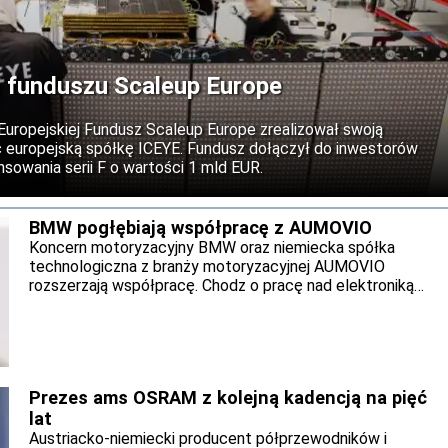
 funduszu Scaleup Europe
 Europejskiej Fundusz Scaleup Europe zrealizował swoją
c europejską spółkę ICEYE. Fundusz dołączył do inwestorów
sowania serii F o wartości 1 mld EUR.
BMW pogłębiają współpracę z AUMOVIO
Koncern motoryzacyjny BMW oraz niemiecka spółka
technologiczna z branży motoryzacyjnej AUMOVIO
rozszerzają współpracę. Chodz o pracę nad elektroniką
pojazdową oraz zaawansowane układy hamulcowe. Obie
firmy zamierzają uruchomić seryjną produkcję.
Prezes ams OSRAM z kolejną kadencją na pięć
lat
Austriacko-niemiecki producent półprzewodników i