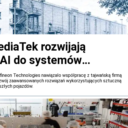
ediaTek rozwijają
 AI do systemów
h samochodów
fineon Technologies nawiązało współpracę z tajwańską firmą
ozwój zaawansowanych rozwiązań wykorzystujących sztuczną
szłych pojazdów.