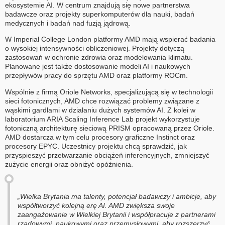
ekosystemie AI. W centrum znajdują się nowe partnerstwa
badawcze oraz projekty superkomputerów dla nauki, badań
medycznych i badań nad fuzją jądrową.
W Imperial College London platformy AMD mają wspierać badania
o wysokiej intensywności obliczeniowej. Projekty dotyczą
zastosowań w ochronie zdrowia oraz modelowania klimatu.
Planowane jest także dostosowanie modeli AI i naukowych
przepływów pracy do sprzętu AMD oraz platformy ROCm.
Wspólnie z firmą Oriole Networks, specjalizującą się w technologii
sieci fotonicznych, AMD chce rozwiązać problemy związane z
wąskimi gardłami w działaniu dużych systemów AI. Z kolei w
laboratorium ARIA Scaling Inference Lab projekt wykorzystuje
fotoniczną architekturę sieciową PRISM opracowaną przez Oriole.
AMD dostarcza w tym celu procesory graficzne Instinct oraz
procesory EPYC. Uczestnicy projektu chcą sprawdzić, jak
przyspieszyć przetwarzanie obciążeń inferencyjnych, zmniejszyć
zużycie energii oraz obniżyć opóźnienia.
„Wielka Brytania ma talenty, potencjał badawczy i ambicje, aby
współtworzyć kolejną erę AI. AMD zwiększa swoje
zaangażowanie w Wielkiej Brytanii i współpracuje z partnerami
rządowymi, naukowymi oraz przemysłowymi, aby rozszerzyć