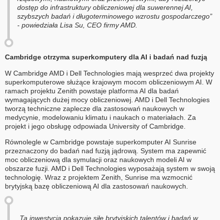
dostęp do infrastruktury obliczeniowej dla suwerennej AI,
szybszych badań i długoterminowego wzrostu gospodarczego”
- powiedziała Lisa Su, CEO firmy AMD.
Cambridge otrzyma superkomputery dla AI i badań nad fuzją
W Cambridge AMD i Dell Technologies mają wesprzeć dwa projekty
superkomputerowe służące krajowym mocom obliczeniowym AI. W
ramach projektu Zenith powstaje platforma AI dla badań
wymagających dużej mocy obliczeniowej. AMD i Dell Technologies
tworzą techniczne zaplecze dla zastosowań naukowych w
medycynie, modelowaniu klimatu i naukach o materiałach. Za
projekt i jego obsługę odpowiada University of Cambridge.
Równolegle w Cambridge powstaje superkomputer AI Sunrise
przeznaczony do badań nad fuzją jądrową. System ma zapewnić
moc obliczeniową dla symulacji oraz naukowych modeli AI w
obszarze fuzji. AMD i Dell Technologies wyposażają system w swoją
technologię. Wraz z projektem Zenith, Sunrise ma wzmocnić
brytyjską bazę obliczeniową AI dla zastosowań naukowych.
„Ta inwestycja pokazuje siłę brytyjskich talentów i badań w