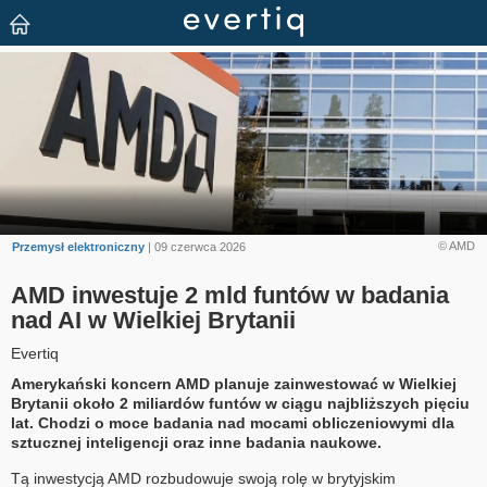
© AMD
Przemysł elektroniczny
| 09 czerwca 2026
AMD inwestuje 2 mld funtów w badania
nad AI w Wielkiej Brytanii
Evertiq
Amerykański koncern AMD planuje zainwestować w Wielkiej
Brytanii około 2 miliardów funtów w ciągu najbliższych pięciu
lat. Chodzi o moce badania nad mocami obliczeniowymi dla
sztucznej inteligencji oraz inne badania naukowe.
Tą inwestycją AMD rozbudowuje swoją rolę w brytyjskim