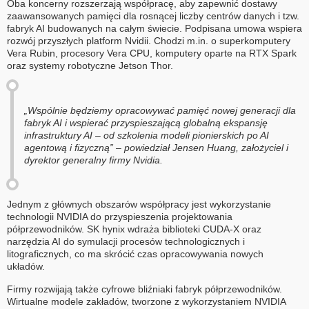
Oba koncerny rozszerzają współpracę, aby zapewnić dostawy
zaawansowanych pamięci dla rosnącej liczby centrów danych i tzw.
fabryk AI budowanych na całym świecie. Podpisana umowa wspiera
rozwój przyszłych platform Nvidii. Chodzi m.in. o superkomputery
Vera Rubin, procesory Vera CPU, komputery oparte na RTX Spark
oraz systemy robotyczne Jetson Thor.
„Wspólnie będziemy opracowywać pamięć nowej generacji dla
fabryk AI i wspierać przyspieszającą globalną ekspansję
infrastruktury AI – od szkolenia modeli pionierskich po AI
agentową i fizyczną” – powiedział Jensen Huang, założyciel i
dyrektor generalny firmy Nvidia.
Jednym z głównych obszarów współpracy jest wykorzystanie
technologii NVIDIA do przyspieszenia projektowania
półprzewodników. SK hynix wdraża biblioteki CUDA-X oraz
narzędzia AI do symulacji procesów technologicznych i
litograficznych, co ma skrócić czas opracowywania nowych
układów.
Firmy rozwijają także cyfrowe bliźniaki fabryk półprzewodników.
Wirtualne modele zakładów, tworzone z wykorzystaniem NVIDIA