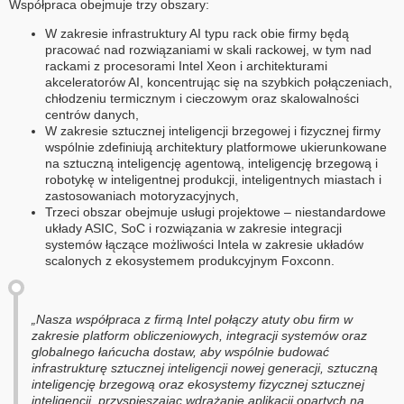
Współpraca obejmuje trzy obszary:
W zakresie infrastruktury AI typu rack obie firmy będą
pracować nad rozwiązaniami w skali rackowej, w tym nad
rackami z procesorami Intel Xeon i architekturami
akceleratorów AI, koncentrując się na szybkich połączeniach,
chłodzeniu termicznym i cieczowym oraz skalowalności
centrów danych,
W zakresie sztucznej inteligencji brzegowej i fizycznej firmy
wspólnie zdefiniują architektury platformowe ukierunkowane
na sztuczną inteligencję agentową, inteligencję brzegową i
robotykę w inteligentnej produkcji, inteligentnych miastach i
zastosowaniach motoryzacyjnych,
Trzeci obszar obejmuje usługi projektowe – niestandardowe
układy ASIC, SoC i rozwiązania w zakresie integracji
systemów łączące możliwości Intela w zakresie układów
scalonych z ekosystemem produkcyjnym Foxconn.
„Nasza współpraca z firmą Intel połączy atuty obu firm w
zakresie platform obliczeniowych, integracji systemów oraz
globalnego łańcucha dostaw, aby wspólnie budować
infrastrukturę sztucznej inteligencji nowej generacji, sztuczną
inteligencję brzegową oraz ekosystemy fizycznej sztucznej
inteligencji, przyspieszając wdrażanie aplikacji opartych na