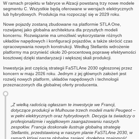
W ramach projektu w fabryce w Alzacji powstaną trzy nowe modele
segmentu C. Wszystkie będą oferowane w wersjach elektrycznych
lub hybrydowych. Produkcja ma rozpocząć się w 2029 roku.
Nowe pojazdy zostaną zbudowane na platformie STLA One,
rozwijanej jako globalna architektura dla przyszłych modeli
koncernu. Rozwiązanie ma umożliwić wykorzystanie różnych
układów napędowych i konfiguracji pojazdów, a także skrócić czas
opracowywania nowych konstrukcji. Według Stellantis wdrożenie
platformy ma przynieść około 20-procentową poprawę efektywności
kosztowej dzięki standaryzacji i większej skali produkcji.
Inwestycja jest częścią strategii FaSTLAne 2030 ogłoszonej przez
koncern w maju 2026 roku. Jednym z jej głównych założeń jest
rozwój nowych platform, układów napędowych i technologii
przeznaczonych dla globalnej oferty producenta.
„Z wielką radością ogłaszam te inwestycje we Francji,
dotyczące produkcji w Mulhouse trzech modeli marki Peugeot –
w pełni elektrycznych oraz hybrydowych. Decyzja ta świadczy o
profesjonalizmie i wyjątkowym zaangażowaniu naszych
zespołów. Francja doskonale ilustruje globalną strategię
Stellantis, przedstawioną w naszym planie FaSTLAne 2030, w
ramach której nasze globalne zasięgi, dogłębna znajomość