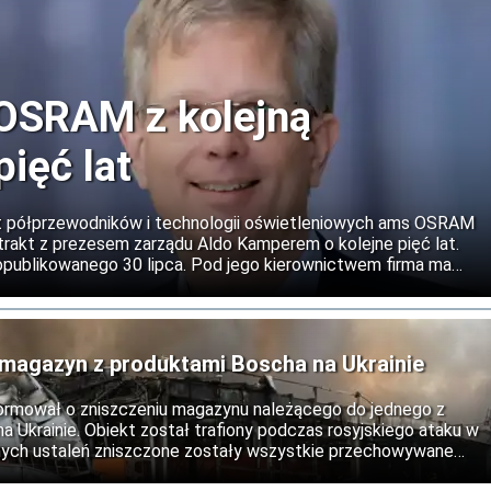
OSRAM z kolejną
pięć lat
t półprzewodników i technologii oświetleniowych ams OSRAM
rakt z prezesem zarządu Aldo Kamperem o kolejne pięć lat.
opublikowanego 30 lipca. Pod jego kierownictwem firma ma
ormację koncernu. Po sprzedaży działalności związanej z
 OSRAM zamierza rozwijać podstawowy biznes optyczny oraz
czywistości (AR) i transmisji danych.
ł magazyn z produktami Boscha na Ukrainie
ormował o zniszczeniu magazynu należącego do jednego z
a Ukrainie. Obiekt został trafiony podczas rosyjskiego ataku w
nych ustaleń zniszczone zostały wszystkie przechowywane
brażeń.