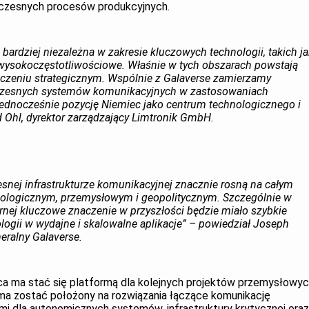
oczesnych procesów produkcyjnych.
 bardziej niezależna w zakresie kluczowych technologii, takich j
y wysokoczęstotliwościowe. Właśnie w tych obszarach powstają
naczeniu strategicznym. Wspólnie z Galaverse zamierzamy
czesnych systemów komunikacyjnych w zastosowaniach
ednocześnie pozycję Niemiec jako centrum technologicznego i
d Ohl, dyrektor zarządzający Limtronik GmbH.
nej infrastrukturze komunikacyjnej znacznie rosną na całym
ologicznym, przemysłowym i geopolitycznym. Szczególnie w
rnej kluczowe znaczenie w przyszłości będzie miało szybkie
logii w wydajne i skalowalne aplikacje” – powiedział Joseph
neralny Galaverse.
a ma stać się platformą dla kolejnych projektów przemysłowy
ma zostać położony na rozwiązania łączące komunikację
nymi dla autonomicznych systemów, infrastruktury krytycznej oraz