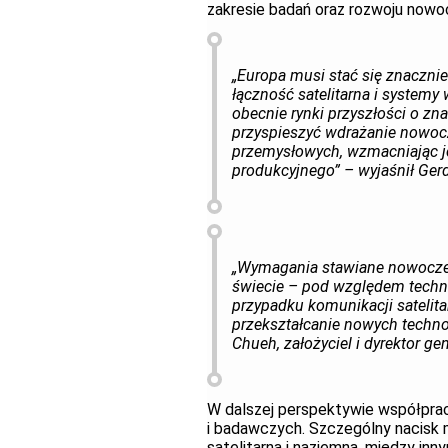
zakresie badań oraz rozwoju now
„Europa musi stać się znacznie
łączność satelitarna i system
obecnie rynki przyszłości o z
przyspieszyć wdrażanie nowo
przemysłowych, wzmacniając j
produkcyjnego” – wyjaśnił Ger
„Wymagania stawiane nowoczes
świecie – pod względem techn
przypadku komunikacji satelita
przekształcanie nowych techno
Chueh, założyciel i dyrektor ge
W dalszej perspektywie współprac
i badawczych. Szczególny nacisk 
satelitarną i naziemną, między in