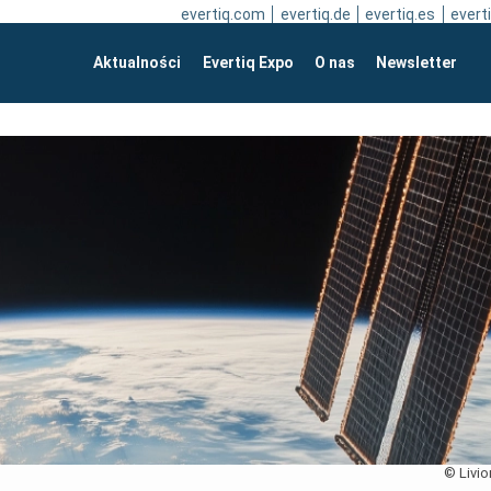
evertiq.com
evertiq.de
evertiq.es
everti
Aktualności
Evertiq Expo
O nas
Newsletter
© Livio