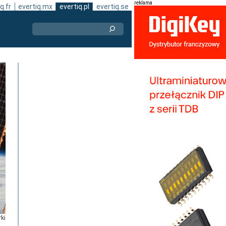
reklama
q.fr
evertiq.mx
evertiq.pl
evertiq.se
rki