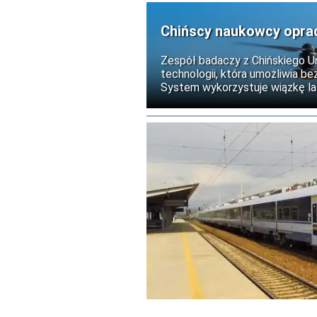
Chińscy naukowcy opra
locie
Zespół badaczy z Chińskiego U
technologii, która umożliwia 
System wykorzystuje wiązkę las
perowskitowych i materiale te
czas pracy bezzałogowych sta