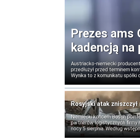
Prezes ams 
kadencją na 
Austriacko-niemiecki producen
przedłużył przed terminem kont
Wynika to z komunikatu spółki 
kontynuować rozpoczętą transf
nieoptycznymi czujnikami ams
rozwiązania dla rozszerzonej rze
Rosyjski atak zniszczy
Niemiecki koncern Bosch poinf
partnerów logistycznych firmy n
nocy 5 sierpnia. Według wstęp
tam produkty, nikt nie odniósł o