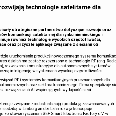
rozwijają technologie satelitarne dla
dpisały strategiczne partnerstwo dotyczące rozwoju oraz
w komunikacji satelitarnej dla rynku niemieckiego i
muje również technologie wysokich częstotliwości,
ce oraz przyszłe aplikacje związane z sieciami 6G.
zie uruchomienie produkcji nowoczesnego systemu komunikacj
akres działań ma zostać rozszerzony o technologie RF (ang. Radi
a), rozwiązania komunikacyjne dla autonomicznych systemów
uczną inteligencję w systemach wysokiej częstotliwości.
ozwiązań RF i systemów komunikacyjnych przeznaczonych dla
 autonomicznych oraz sektora kosmicznego. Firma specjalizuje si
z rozwiązaniach AI wspierających wydajność sieci
tencje związane z industrializacją i produkcją zaawansowanych
 siedzibą w Limburg an der Lahn rozwija koncepcje
uje ze stowarzyszeniem SEF Smart Electronic Factory e.V. w