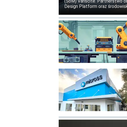
(SoM) Variscite. Partnerstwo o
Design Platform oraz środowis
procesu projektowania urządze
opartych na sztucznej inteligenc