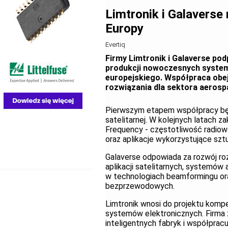
Limtronik i Galaverse 
Europy
Evertiq
Firmy Limtronik i Galaverse po
produkcji nowoczesnych systemó
europejskiego. Współpraca obej
rozwiązania dla sektora aerospa
Pierwszym etapem współpracy będ
satelitarnej. W kolejnych latach z
Frequency - częstotliwość radiow
oraz aplikacje wykorzystujące szt
Galaverse odpowiada za rozwój r
aplikacji satelitarnych, systemów
w technologiach beamformingu ora
bezprzewodowych.
Limtronik wnosi do projektu kompe
systemów elektronicznych. Firma z
inteligentnych fabryk i współprac