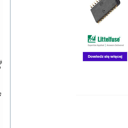
i
o
ę