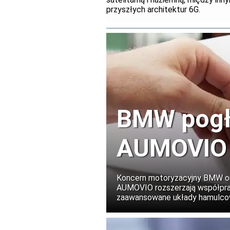
przyszłych architektur 6G.
BMW pogłę
AUMOVIO
Koncern motoryzacyjny BMW ora
AUMOVIO rozszerzają współprac
zaawansowane układy hamulcowe