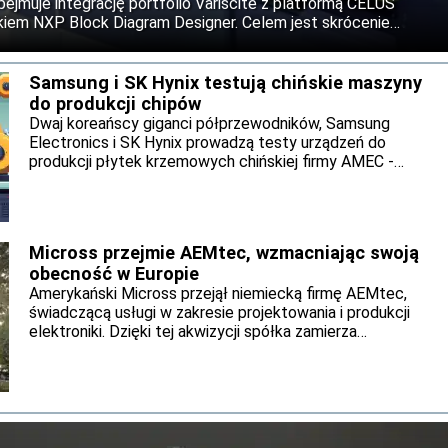
bejmuje integrację portfolio Variscite z platformą CELUS
kiem NXP Block Diagram Designer. Celem jest skrócenie
ń wbudowanych dzięki automatyzacji i wykorzystaniu narzędzi
ji.
Samsung i SK Hynix testują chińskie maszyny
do produkcji chipów
Dwaj koreańscy giganci półprzewodników, Samsung
Electronics i SK Hynix prowadzą testy urządzeń do
produkcji płytek krzemowych chińskiej firmy AMEC -
podała agencja Reutera. Choć nie zapadły jeszcze decyzje
o ich wdrożeniu, działania koreańskich producentów
pokazują, że przygotowują się na możliwość dalszego
zaostrzenia amerykańskich ograniczeń eksportowych
Micross przejmie AEMtec, wzmacniając swoją
dotyczących technologii półprzewodnikowych.
obecność w Europie
Amerykański Micross przejął niemiecką firmę AEMtec,
świadczącą usługi w zakresie projektowania i produkcji
elektroniki. Dzięki tej akwizycji spółka zamierza
rozbudować swoje kompetencje w obszarach
zaawansowanego pakowania układów (Advanced
Packaging), fotoniki oraz testowania półprzewodników.
Jednocześnie zakłady AEMtec w Berlinie i Dreźnie mają
zwiększyć europejskie moce produkcyjne i badawczo-
rozwojowe Micross.