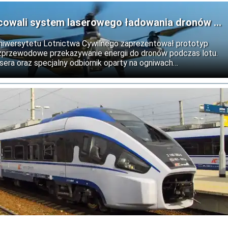
cowali system laserowego ładowania dronów w
niwersytetu Lotnictwa Cywilnego zaprezentował prototyp
bezprzewodowe przekazywanie energii do dronów podczas lotu.
era oraz specjalny odbiornik oparty na ogniwach
rmoelektrycznym. Rozwiązanie może w przyszłości wydłużyć
tków powietrznych.