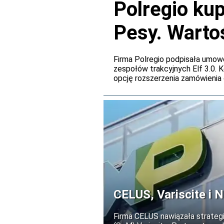
Polregio ku
Pesy. Wartoś
mln zł
Firma Polregio podpisała umow
zespołów trakcyjnych Elf 3.0. 
opcję rozszerzenia zamówienia 
łączna wartość zamówienia wzro
CELUS, Variscite i N
Firma CELUS nawiązała strate