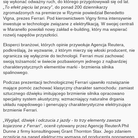
się wykonać odważny ruch, do którego przygotowywali się od lat.
„To efekt pięciu lat pracy”
, do ponad 200 dziennikarzy
zgromadzonych na premierze w Rzymie powiedział Benedetto
Vigna, prezes Ferrari. Pod kierownictwem Vigny firma intensywnie
inwestuje w technologie związane z elektryfikacją. W swojej centrali
w Maranello powołali nowy zakład e-building, który ma wspierać
rozwój napędów przyszłości.
Eksperci branżowi, których opinie przywołuje Agencja Reutera,
podkreślają, że wyzwanie, z którym mierzy się włoski producent, nie
ogranicza się wyłącznie do technologii. Ferrari musi zachować
swoją tożsamość w świecie pozbawionym jednego z najbardziej
charakterystycznych elementów marki - brzmienia silnika
spalinowego.
Podczas prezentacji technologicznej Ferrari ujawniło rozwiązanie
mające pomóc zachować klasyczny charakter samochodu: zamiast
sztucznego dźwięku imitującego brzmienie silnika opracowano
specjalny system akustyczny, wzmacniający naturalne drgania
układu napędowego i generujący charakterystyczne elektryzujące
brzmienie Ferrari.
„Wygląd, dźwięk i odczucia z jazdy - to trzy elementy zawsze
kojarzone z Ferrari”
, ocenił cytowany przez Agencję ReuterA Phil
Dunne z firmy konsultingowej Grant Thornton Stax. Jego zdaniem
przejście na napęd elektryczny wymaga od producenta ponownego