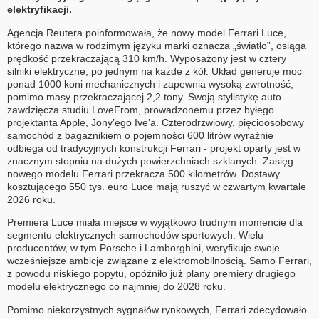
elektryfikacji.
Agencja Reutera poinformowała, że nowy model Ferrari Luce,
którego nazwa w rodzimym języku marki oznacza „światło”, osiąga
prędkość przekraczającą 310 km/h. Wyposażony jest w cztery
silniki elektryczne, po jednym na każde z kół. Układ generuje moc
ponad 1000 koni mechanicznych i zapewnia wysoką zwrotność,
pomimo masy przekraczającej 2,2 tony. Swoją stylistykę auto
zawdzięcza studiu LoveFrom, prowadzonemu przez byłego
projektanta Apple, Jony’ego Ive’a. Czterodrzwiowy, pięcioosobowy
samochód z bagażnikiem o pojemności 600 litrów wyraźnie
odbiega od tradycyjnych konstrukcji Ferrari - projekt oparty jest w
znacznym stopniu na dużych powierzchniach szklanych. Zasięg
nowego modelu Ferrari przekracza 500 kilometrów. Dostawy
kosztującego 550 tys. euro Luce mają ruszyć w czwartym kwartale
2026 roku.
Premiera Luce miała miejsce w wyjątkowo trudnym momencie dla
segmentu elektrycznych samochodów sportowych. Wielu
producentów, w tym Porsche i Lamborghini, weryfikuje swoje
wcześniejsze ambicje związane z elektromobilnością. Samo Ferrari,
z powodu niskiego popytu, opóźniło już plany premiery drugiego
modelu elektrycznego co najmniej do 2028 roku.
Pomimo niekorzystnych sygnałów rynkowych, Ferrari zdecydowało