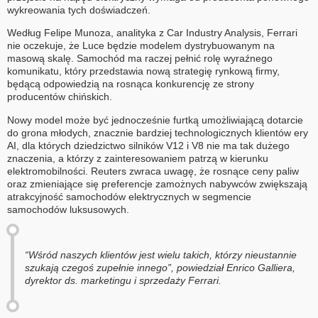
wykreowania tych doświadczeń.
Według Felipe Munoza, analityka z Car Industry Analysis, Ferrari
nie oczekuje, że Luce będzie modelem dystrybuowanym na
masową skalę. Samochód ma raczej pełnić rolę wyraźnego
komunikatu, który przedstawia nową strategię rynkową firmy,
będącą odpowiedzią na rosnąca konkurencję ze strony
producentów chińskich.
Nowy model może być jednocześnie furtką umożliwiającą dotarcie
do grona młodych, znacznie bardziej technologicznych klientów ery
AI, dla których dziedzictwo silników V12 i V8 nie ma tak dużego
znaczenia, a którzy z zainteresowaniem patrzą w kierunku
elektromobilności. Reuters zwraca uwagę, że rosnące ceny paliw
oraz zmieniające się preferencje zamożnych nabywców zwiększają
atrakcyjność samochodów elektrycznych w segmencie
samochodów luksusowych.
“Wśród naszych klientów jest wielu takich, którzy nieustannie
szukają czegoś zupełnie innego”, powiedział Enrico Galliera,
dyrektor ds. marketingu i sprzedaży Ferrari.