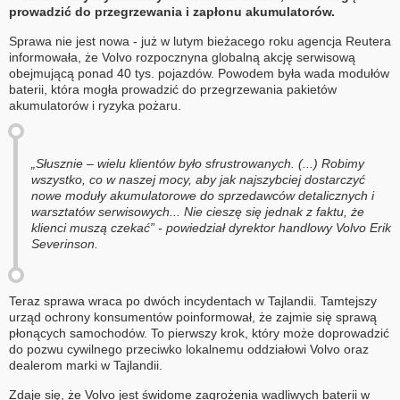
prowadzić do przegrzewania i zapłonu akumulatorów.
Sprawa nie jest nowa - już w lutym bieżacego roku agencja Reutera
informowała, że Volvo rozpocznyna globalną akcję serwisową
obejmującą ponad 40 tys. pojazdów. Powodem była wada modułów
baterii, która mogła prowadzić do przegrzewania pakietów
akumulatorów i ryzyka pożaru.
„Słusznie – wielu klientów było sfrustrowanych. (...) Robimy
wszystko, co w naszej mocy, aby jak najszybciej dostarczyć
nowe moduły akumulatorowe do sprzedawców detalicznych i
warsztatów serwisowych... Nie cieszę się jednak z faktu, że
klienci muszą czekać” - powiedział dyrektor handlowy Volvo Erik
Severinson.
Teraz sprawa wraca po dwóch incydentach w Tajlandii. Tamtejszy
urząd ochrony konsumentów poinformował, że zajmie się sprawą
płonących samochodów. To pierwszy krok, który może doprowadzić
do pozwu cywilnego przeciwko lokalnemu oddziałowi Volvo oraz
dealerom marki w Tajlandii.
Zdaje się, że Volvo jest świdome zagrożenia wadliwych baterii w