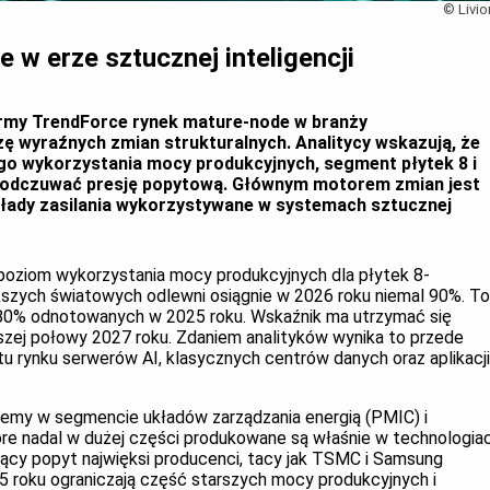
© Livio
w erze sztucznej inteligencji
rmy TrendForce rynek mature-node w branży
 wyraźnych zmian strukturalnych. Analitycy wskazują, że
go wykorzystania mocy produkcyjnych, segment płytek 8 i
 odczuwać presję popytową. Głównym motorem zmian jest
łady zasilania wykorzystywane w systemach sztucznej
 poziom wykorzystania mocy produkcyjnych dla płytek 8-
kszych światowych odlewni osiągnie w 2026 roku niemal 90%. To
80% odnotowanych w 2025 roku. Wskaźnik ma utrzymać się
szej połowy 2027 roku. Zdaniem analityków wynika to przede
 rynku serwerów AI, klasycznych centrów danych oraz aplikacji
jemy w segmencie układów zarządzania energią (PMIC) i
e nadal w dużej części produkowane są właśnie w technologia
ący popyt najwięksi producenci, tacy jak TSMC i Samsung
25 roku ograniczają część starszych mocy produkcyjnych i