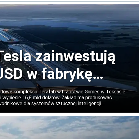
Tesla zainwestują
USD w fabrykę
Teksasie
udowę kompleksu Terafab w hrabstwie Grimes w Teksasie.
 wyniesie 16,8 mld dolarów. Zakład ma produkować
dnikowe dla systemów sztucznej inteligencji
irmy, a w kolejnych etapach projekt może zostać znacząco