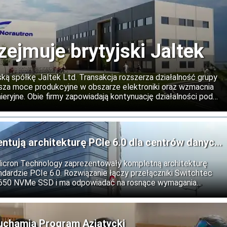
zejmuje brytyjski Jaltek
ską spółkę Jaltek Ltd. Transakcja rozszerza działalność grupy
iększa moce produkcyjne w obszarze elektroniki oraz wzmacnia
eryjne. Obie firmy zapowiadają kontynuację działalności pod
 oraz rozwój współpracy na rynkach międzynarodowych.
entują architekturę PCIe 6.0 dla centrów danych
Micron Technology zaprezentowały kompletną architekturę
dardzie PCIe 6.0. Rozwiązanie łączy przełączniki Switchtec
9650 NVMe SSD i ma odpowiadać na rosnące wymagania
ztuczną inteligencję, obliczenia wysokiej wydajności oraz
uchamia Program Azjatycki