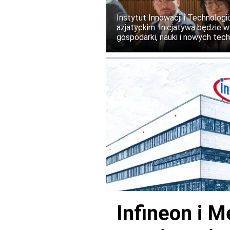
Instytut Innowacji i Technolog
azjatyckim. Inicjatywa będzie 
gospodarki, nauki i nowych tech
realizacja programu planowana j
Infineon i M