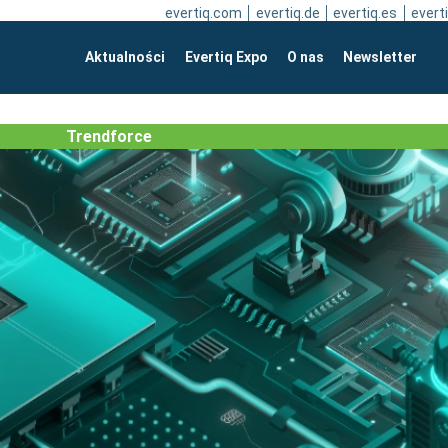
evertiq.com
evertiq.de
evertiq.es
everti
Aktualności
Evertiq Expo
O nas
Newsletter