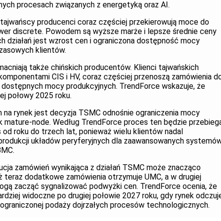
wnych procesach związanych z energetyką oraz AI.
 tajwańscy producenci coraz częściej przekierowują moce do
wer discrete. Powodem są wyższe marże i lepsze średnie ceny
 działań jest wzrost cen i ograniczona dostępność mocy
zasowych klientów.
cniają także chińskich producentów. Klienci tajwańskich
 komponentami CIS i HV, coraz częściej przenoszą zamówienia d
n i dostępnych mocy produkcyjnych. TrendForce wskazuje, że
iej połowy 2025 roku.
 na rynek jest decyzja TSMC odnośnie ograniczenia mocy
k mature-node. Według TrendForce proces ten będzie przebieg
s od roku do trzech lat, ponieważ wielu klientów nadal
 produkcji układów peryferyjnych dla zaawansowanych systemó
 BMC.
ybucja zamówień wynikająca z działań TSMC może znacząco
ż teraz dodatkowe zamówienia otrzymuje UMC, a w drugiej
mogą zacząć sygnalizować podwyżki cen. TrendForce ocenia, że
ardziej widoczne po drugiej połowie 2027 roku, gdy rynek odczuj
i ograniczonej podaży dojrzałych procesów technologicznych.