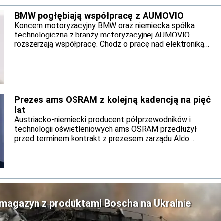
BMW pogłębiają współpracę z AUMOVIO
Koncern motoryzacyjny BMW oraz niemiecka spółka
technologiczna z branży motoryzacyjnej AUMOVIO
rozszerzają współpracę. Chodz o pracę nad elektroniką
pojazdową oraz zaawansowane układy hamulcowe. Obie
firmy zamierzają uruchomić seryjną produkcję.
Prezes ams OSRAM z kolejną kadencją na pięć
lat
Austriacko-niemiecki producent półprzewodników i
technologii oświetleniowych ams OSRAM przedłużył
przed terminem kontrakt z prezesem zarządu Aldo
Kamperem o kolejne pięć lat. Wynika to z komunikatu
spółki opublikowanego 30 lipca. Pod jego kierownictwem
firma ma kontynuować rozpoczętą transformację
koncernu. Po sprzedaży działalności związanej z
nieoptycznymi czujnikami ams OSRAM zamierza rozwijać
podstawowy biznes optyczny oraz rozwiązania dla
ł magazyn z produktami Boscha na Ukrainie
rozszerzonej rzeczywistości (AR) i transmisji danych.