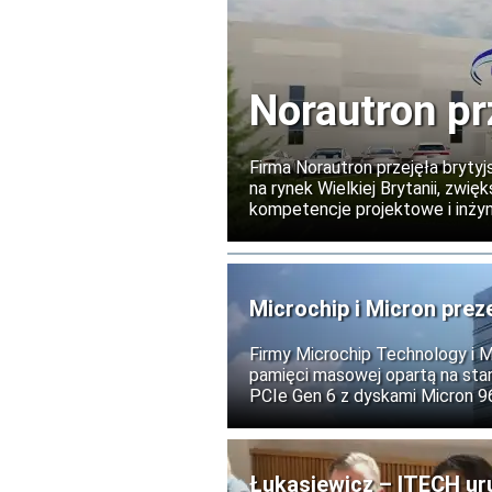
Norautron pr
Firma Norautron przejęła brytyj
na rynek Wielkiej Brytanii, zw
kompetencje projektowe i inżyni
dotychczasowym kierownictwem
Microchip i Micron prez
i AI
Firmy Microchip Technology i 
pamięci masowej opartą na stan
PCIe Gen 6 z dyskami Micron 
centrów danych obsługujących s
usługi chmurowe.
Łukasiewicz – ITECH ur