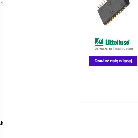
rki
ch