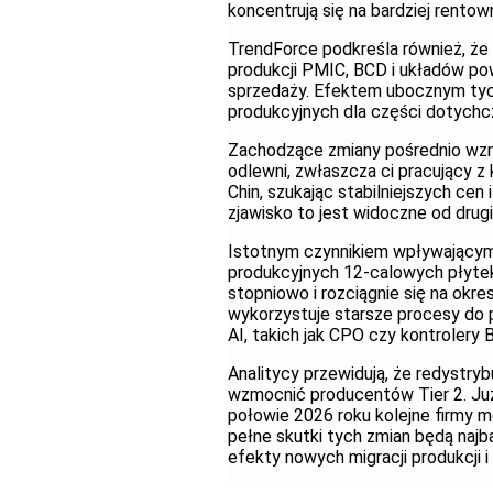
koncentrują się na bardziej rento
TrendForce podkreśla również, że
produkcji PMIC, BCD i układów po
sprzedaży. Efektem ubocznym tych
produkcyjnych dla części dotychc
Zachodzące zmiany pośrednio wzma
odlewni, zwłaszcza ci pracujący z
Chin, szukając stabilniejszych ce
zjawisko to jest widoczne od drug
Istotnym czynnikiem wpływającym
produkcyjnych 12-calowych płyte
stopniowo i rozciągnie się na okre
wykorzystuje starsze procesy do
AI, takich jak CPO czy kontrolery
Analitycy przewidują, że redystr
wzmocnić producentów Tier 2. Ju
połowie 2026 roku kolejne firmy 
pełne skutki tych zmian będą najb
efekty nowych migracji produkcji 