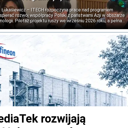
ii: Łukasiewicz – ITECH rozpoczyna prace nad programem
wspierać rozwój współpracy Polski z państwami Azji w obszarze
nologii. Pilotaż projektu ruszy we wrześniu 2026 roku, a pełna
est na 2027 rok.
ediaTek rozwijają