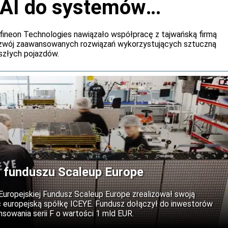
 AI do systemów
h samochodów
fineon Technologies nawiązało współpracę z tajwańską firmą
ozwój zaawansowanych rozwiązań wykorzystujących sztuczną
szłych pojazdów.
 funduszu Scaleup Europe
 Europejskiej Fundusz Scaleup Europe zrealizował swoją
c europejską spółkę ICEYE. Fundusz dołączył do inwestorów
sowania serii F o wartości 1 mld EUR.