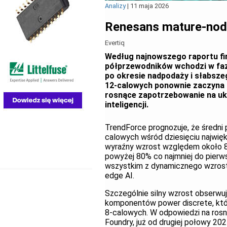
Analizy
|
11 maja 2026
Renesans mature-node 
Evertiq
Według najnowszego raportu fi
półprzewodników wchodzi w fazę
po okresie nadpodaży i słabsze
12-calowych ponownie zaczyna
rosnące zapotrzebowanie na uk
inteligencji.
TrendForce prognozuje, że średni
calowych wśród dziesięciu najwię
wyraźny wzrost względem około 
powyżej 80% co najmniej do pierw
wszystkim z dynamicznego wzrostu
edge AI.
Szczególnie silny wzrost obserwu
komponentów power discrete, któr
8-calowych. W odpowiedzi na rosn
Foundry, już od drugiej połowy 20