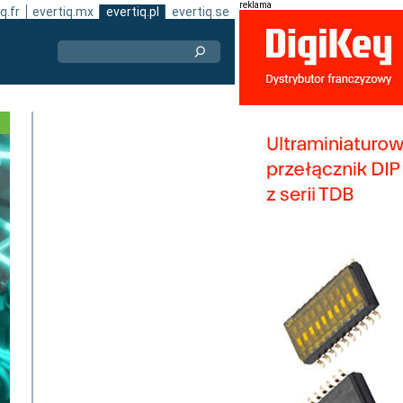
reklama
q.fr
evertiq.mx
evertiq.pl
evertiq.se