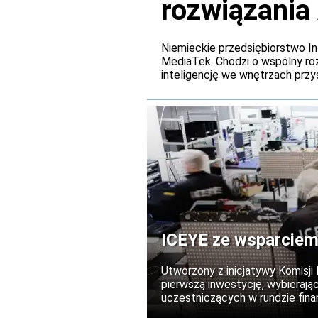
rozwiązania
pokładowyc
Niemieckie przedsiębiorstwo In
MediaTek. Chodzi o wspólny r
inteligencję we wnętrzach przy
ICEYE ze wsparciem
Utworzony z inicjatywy Komisji
pierwszą inwestycję, wybierają
uczestniczących w rundzie finan