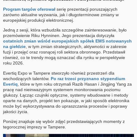
Program targów oferował
serię prezentacji poruszających
zarówno aktualne wyzwania, jak i długoterminowe zmiany w
europejskiej produkcji elektronicznej.
Jedną z sesji, która wzbudziła szczególne zainteresowanie, było
przemówienie Riku Hynninen. Jego prezentacja dotyczyła
ostatnich zmian wśród europejskich spółek EMS notowanych
na giełdzie
, w tym zmian strategicznych, aktywności w zakresie
fuzji i przejęć oraz rosnącej roli sektora obronnego. Przedstawił
również, co te trendy mogą oznaczać dla rynku w perspektywie
roku 2026.
Evertiq Expo w Tampere stworzyło również przestrzeń dla
wschodzących talentów.
Po raz trzeci przyznano stypendium
Evertiq
, które w tym roku otrzymali Razib Hasan i Jingjing Yang za
pracę nad nieinwazyjnym systemem monitorowania poziomu
glukozy. Łącząc czujniki optyczne, systemy wbudowane i metody
oparte na danych, projekt ten pokazuje, w jaki sposób elektronika
może być wykorzystywana do upraszczania procesów i poprawy
jakości życia.
Poniżej znajduje się wybór zdjęć przedstawiających momenty z
tegorocznej imprezy w Tampere.