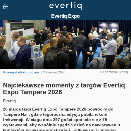
© Esamedia Evertiq
Przemysł elektroniczny
| 02 kwietnia 2026
Najciekawsze momenty z targów Evertiq
Expo Tampere 2026
Evertiq
26 marca targi Evertiq Expo Tampere 2026 powróciły do
Tampere Hall, gdzie tegoroczna edycja pobiła rekord
frekwencji. W ciągu dnia 297 gości spotkało się z 79
wystawcami, aby wspólnie spędzić dzień na nawiązywaniu
kontaktów, wymianie spostrzeżeń i odkrywaniu innowacji.