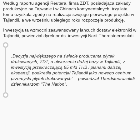
Według raportu agencji Reutera, firma ZDT, posiadająca zakłady
produkcyjne na Tajwanie i w Chinach kontynentalnych, trzy lata
temu uzyskała zgodę na realizację swojego pierwszego projektu w
Tajlandii, a we wrześniu ubiegłego roku rozpoczęła produkcję.
Inwestycja ta wzmocni zaawansowany łańcuch dostaw elektroniki w
Tajlandii, powiedział dyrektor ds. inwestycji Narit Therdsteerasukdi.
„Decyzja największego na świecie producenta płytek
drukowanych, ZDT, o utworzeniu dużej bazy w Tajlandii, z
inwestycją przekraczającą 65 mld THB i planami dalszej
ekspansji, podkreśla potencjał Tajlandii jako nowego centrum
przemysłu płytek drukowanych” – powiedział Therdsteerasukdi
dziennikarzom “The Nation”.