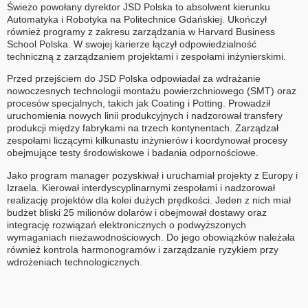
Świeżo powołany dyrektor JSD Polska to absolwent kierunku
Automatyka i Robotyka na Politechnice Gdańskiej. Ukończył
również programy z zakresu zarządzania w Harvard Business
School Polska. W swojej karierze łączył odpowiedzialność
techniczną z zarządzaniem projektami i zespołami inżynierskimi.
Przed przejściem do JSD Polska odpowiadał za wdrażanie
nowoczesnych technologii montażu powierzchniowego (SMT) oraz
procesów specjalnych, takich jak Coating i Potting. Prowadził
uruchomienia nowych linii produkcyjnych i nadzorował transfery
produkcji między fabrykami na trzech kontynentach. Zarządzał
zespołami liczącymi kilkunastu inżynierów i koordynował procesy
obejmujące testy środowiskowe i badania odpornościowe.
Jako program manager pozyskiwał i uruchamiał projekty z Europy i
Izraela. Kierował interdyscyplinarnymi zespołami i nadzorował
realizację projektów dla kolei dużych prędkości. Jeden z nich miał
budżet bliski 25 milionów dolarów i obejmował dostawy oraz
integrację rozwiązań elektronicznych o podwyższonych
wymaganiach niezawodnościowych. Do jego obowiązków należała
również kontrola harmonogramów i zarządzanie ryzykiem przy
wdrożeniach technologicznych.