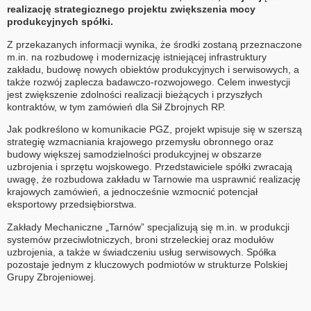
realizację strategicznego projektu zwiększenia mocy
produkcyjnych spółki.
Z przekazanych informacji wynika, że środki zostaną przeznaczone
m.in. na rozbudowę i modernizację istniejącej infrastruktury
zakładu, budowę nowych obiektów produkcyjnych i serwisowych, a
także rozwój zaplecza badawczo-rozwojowego. Celem inwestycji
jest zwiększenie zdolności realizacji bieżących i przyszłych
kontraktów, w tym zamówień dla Sił Zbrojnych RP.
Jak podkreślono w komunikacie PGZ, projekt wpisuje się w szerszą
strategię wzmacniania krajowego przemysłu obronnego oraz
budowy większej samodzielności produkcyjnej w obszarze
uzbrojenia i sprzętu wojskowego. Przedstawiciele spółki zwracają
uwagę, że rozbudowa zakładu w Tarnowie ma usprawnić realizację
krajowych zamówień, a jednocześnie wzmocnić potencjał
eksportowy przedsiębiorstwa.
Zakłady Mechaniczne „Tarnów” specjalizują się m.in. w produkcji
systemów przeciwlotniczych, broni strzeleckiej oraz modułów
uzbrojenia, a także w świadczeniu usług serwisowych. Spółka
pozostaje jednym z kluczowych podmiotów w strukturze Polskiej
Grupy Zbrojeniowej.