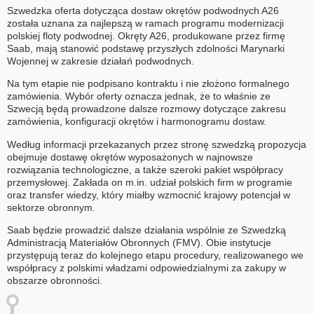
Szwedzka oferta dotycząca dostaw okrętów podwodnych A26
została uznana za najlepszą w ramach programu modernizacji
polskiej floty podwodnej. Okręty A26, produkowane przez firmę
Saab, mają stanowić podstawę przyszłych zdolności Marynarki
Wojennej w zakresie działań podwodnych.
Na tym etapie nie podpisano kontraktu i nie złożono formalnego
zamówienia. Wybór oferty oznacza jednak, że to właśnie ze
Szwecją będą prowadzone dalsze rozmowy dotyczące zakresu
zamówienia, konfiguracji okrętów i harmonogramu dostaw.
Według informacji przekazanych przez stronę szwedzką propozycja
obejmuje dostawę okrętów wyposażonych w najnowsze
rozwiązania technologiczne, a także szeroki pakiet współpracy
przemysłowej. Zakłada on m.in. udział polskich firm w programie
oraz transfer wiedzy, który miałby wzmocnić krajowy potencjał w
sektorze obronnym.
Saab będzie prowadzić dalsze działania wspólnie ze Szwedzką
Administracją Materiałów Obronnych (FMV). Obie instytucje
przystępują teraz do kolejnego etapu procedury, realizowanego we
współpracy z polskimi władzami odpowiedzialnymi za zakupy w
obszarze obronności.