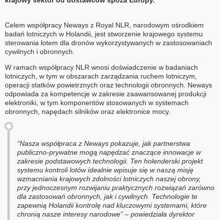
krajowy sektor od dostawców spoza Europy.
Celem współpracy Neways z Royal NLR, narodowym ośrodkiem
badań lotniczych w Holandii, jest stworzenie krajowego systemu
sterowania lotem dla dronów wykorzystywanych w zastosowaniach
cywilnych i obronnych.
W ramach współpracy NLR wnosi doświadczenie w badaniach
lotniczych, w tym w obszarach zarządzania ruchem lotniczym,
operacji statków powietrznych oraz technologii obronnych. Neways
odpowiada za kompetencje w zakresie zaawansowanej produkcji
elektroniki, w tym komponentów stosowanych w systemach
obronnych, napędach silników oraz elektronice mocy.
“Nasza współpraca z Neways pokazuje, jak partnerstwa
publiczno-prywatne mogą napędzać znaczące innowacje w
zakresie podstawowych technologii. Ten holenderski projekt
systemu kontroli lotów idealnie wpisuje się w naszą misję
wzmacniania krajowych zdolności lotniczych naszej obrony,
przy jednoczesnym rozwijaniu praktycznych rozwiązań zarówno
dla zastosowań obronnych, jak i cywilnych. Technologie te
zapewnią Holandii kontrolę nad kluczowymi systemami, które
chronią nasze interesy narodowe” – powiedziała dyrektor