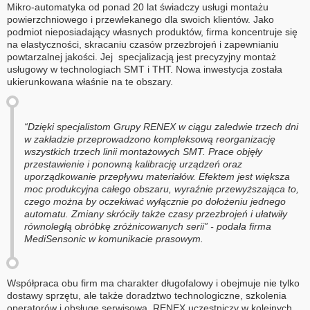
Mikro-automatyka od ponad 20 lat świadczy usługi montażu
powierzchniowego i przewlekanego dla swoich klientów. Jako
podmiot nieposiadający własnych produktów, firma koncentruje się
na elastyczności, skracaniu czasów przezbrojeń i zapewnianiu
powtarzalnej jakości. Jej specjalizacją jest precyzyjny montaż
usługowy w technologiach SMT i THT. Nowa inwestycja została
ukierunkowana właśnie na te obszary.
“Dzięki specjalistom Grupy RENEX w ciągu zaledwie trzech dni
w zakładzie przeprowadzono kompleksową reorganizację
wszystkich trzech linii montażowych SMT. Prace objęły
przestawienie i ponowną kalibrację urządzeń oraz
uporządkowanie przepływu materiałów. Efektem jest większa
moc produkcyjna całego obszaru, wyraźnie przewyższająca to,
czego można by oczekiwać wyłącznie po dołożeniu jednego
automatu. Zmiany skróciły także czasy przezbrojeń i ułatwiły
równoległą obróbkę zróżnicowanych serii” - podała firma
MediSensonic w komunikacie prasowym.
Współpraca obu firm ma charakter długofalowy i obejmuje nie tylko
dostawy sprzętu, ale także doradztwo technologiczne, szkolenia
operatorów i obsługę serwisową. RENEX uczestniczy w kolejnych