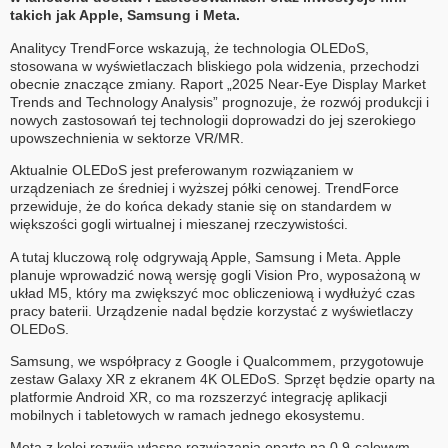
takich jak Apple, Samsung i Meta.
Analitycy TrendForce wskazują, że technologia OLEDoS,
stosowana w wyświetlaczach bliskiego pola widzenia, przechodzi
obecnie znaczące zmiany. Raport „2025 Near-Eye Display Market
Trends and Technology Analysis” prognozuje, że rozwój produkcji i
nowych zastosowań tej technologii doprowadzi do jej szerokiego
upowszechnienia w sektorze VR/MR.
Aktualnie OLEDoS jest preferowanym rozwiązaniem w
urządzeniach ze średniej i wyższej półki cenowej. TrendForce
przewiduje, że do końca dekady stanie się on standardem w
większości gogli wirtualnej i mieszanej rzeczywistości.
A tutaj kluczową rolę odgrywają Apple, Samsung i Meta. Apple
planuje wprowadzić nową wersję gogli Vision Pro, wyposażoną w
układ M5, który ma zwiększyć moc obliczeniową i wydłużyć czas
pracy baterii. Urządzenie nadal będzie korzystać z wyświetlaczy
OLEDoS.
Samsung, we współpracy z Google i Qualcommem, przygotowuje
zestaw Galaxy XR z ekranem 4K OLEDoS. Sprzęt będzie oparty na
platformie Android XR, co ma rozszerzyć integrację aplikacji
mobilnych i tabletowych w ramach jednego ekosystemu.
Meta z kolei rozwija własne rozwiązania oparte na 0,9-calowym