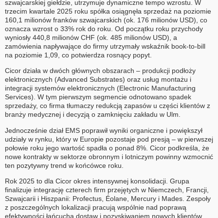
szwajcarskiej giełdzie, utrzymuje dynamiczne tempo wzrostu. W
trzecim kwartale 2025 roku spółka osiągnęła sprzedaż na poziomie
160,1 milionów franków szwajcarskich (ok. 176 milionów USD), co
oznacza wzrost o 33% rok do roku. Od początku roku przychody
wyniosły 440,8 milionów CHF (ok. 485 milionów USD), a
zamówienia napływające do firmy utrzymały wskaźnik book-to-bill
na poziomie 1,09, co potwierdza rosnący popyt.
Cicor działa w dwóch głównych obszarach – produkcji podłoży
elektronicznych (Advanced Substrates) oraz usług montażu i
integracji systemów elektronicznych (Electronic Manufacturing
Services). W tym pierwszym segmencie odnotowano spadek
sprzedaży, co firma tłumaczy redukcją zapasów u części klientów z
branży medycznej i decyzją o zamknięciu zakładu w Ulm.
Jednocześnie dział EMS poprawił wyniki organiczne i powiększył
udziały w rynku, który w Europie pozostaje pod presją – w pierwszej
połowie roku jego wartość spadła o ponad 8%. Cicor podkreśla, że
nowe kontrakty w sektorze obronnym i lotniczym powinny wzmocnić
ten pozytywny trend w końcówce roku.
Rok 2025 to dla Cicor okres intensywnej konsolidacji. Grupa
finalizuje integrację czterech firm przejętych w Niemczech, Francji,
Szwajcarii i Hiszpanii: Profectus, Éolane, Mercury i Mades. Zespoły
z poszczególnych lokalizacji pracują wspólnie nad poprawą
efektywności łańcucha dostaw i pozyskiwaniem nowych klientów.