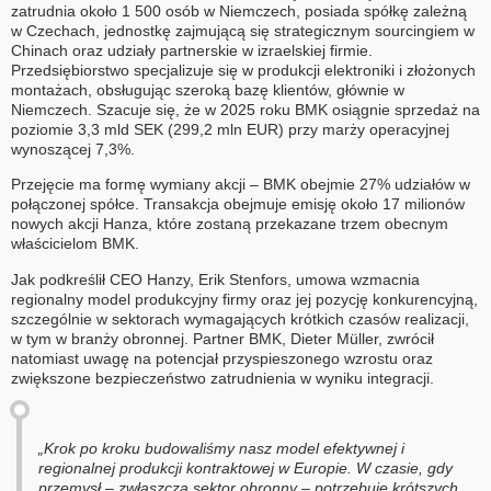
zatrudnia około 1 500 osób w Niemczech, posiada spółkę zależną
w Czechach, jednostkę zajmującą się strategicznym sourcingiem w
Chinach oraz udziały partnerskie w izraelskiej firmie.
Przedsiębiorstwo specjalizuje się w produkcji elektroniki i złożonych
montażach, obsługując szeroką bazę klientów, głównie w
Niemczech. Szacuje się, że w 2025 roku BMK osiągnie sprzedaż na
poziomie 3,3 mld SEK (299,2 mln EUR) przy marży operacyjnej
wynoszącej 7,3%.
Przejęcie ma formę wymiany akcji – BMK obejmie 27% udziałów w
połączonej spółce. Transakcja obejmuje emisję około 17 milionów
nowych akcji Hanza, które zostaną przekazane trzem obecnym
właścicielom BMK.
Jak podkreślił CEO Hanzy, Erik Stenfors, umowa wzmacnia
regionalny model produkcyjny firmy oraz jej pozycję konkurencyjną,
szczególnie w sektorach wymagających krótkich czasów realizacji,
w tym w branży obronnej. Partner BMK, Dieter Müller, zwrócił
natomiast uwagę na potencjał przyspieszonego wzrostu oraz
zwiększone bezpieczeństwo zatrudnienia w wyniku integracji.
„Krok po kroku budowaliśmy nasz model efektywnej i
regionalnej produkcji kontraktowej w Europie. W czasie, gdy
przemysł – zwłaszcza sektor obronny – potrzebuje krótszych