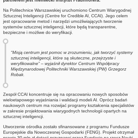
partnerem jest niemiecki instytut Fraunhofera.
Na Politechnice Warszawskiej uruchomiono Centrum Wiarygodnej
Sztucznej Inteligencji (Centre for Credible AI, CCAI). Jego celem
jest opracowanie metod i narzędzi umożliwiających tworzenie
systemów sztucznej inteligencji, które będą transparentne,
bezpieczne i możliwe do weryfikacji.
“Misją centrum jest pomoc w zrozumieniu, jak tworzyć systemy
sztucznej inteligencji, które są skuteczne, przejrzyste i
weryfikowalne” – wyjaśnił dyrektor Centrum Współpracy
Międzynarodowej Politechniki Warszawskiej (PW) Grzegorz
Robak.
Zespół CCAI koncentruje się na opracowaniu nowych sposobów
wieloetapowego wyjaśniania i walidacji modeli AI. Oprócz badań
naukowych centrum ma rozwijać programy kształcenia specjalistów
w zakresie projektowania wiarygodnych technologii opartych na
sztucznej inteligencji.
Utworzenie ośrodka zostało sfinansowane z programu Fundusze
Europejskie dla Nowoczesnej Gospodarki (FENG). Projekt otrzymał
prawie 30 mln zł dotacji przyznanej przez Fundację na rzecz Nauki