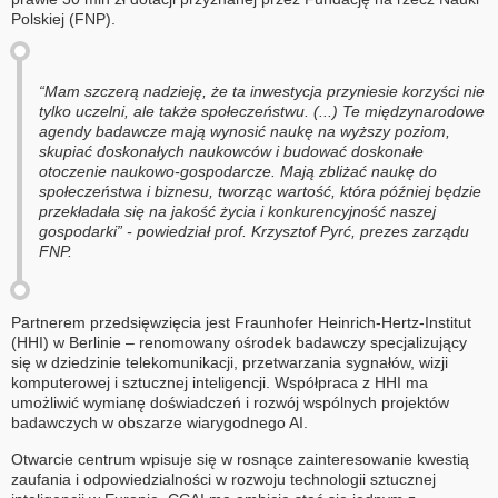
Polskiej (FNP).
“Mam szczerą nadzieję, że ta inwestycja przyniesie korzyści nie
tylko uczelni, ale także społeczeństwu. (...) Te międzynarodowe
agendy badawcze mają wynosić naukę na wyższy poziom,
skupiać doskonałych naukowców i budować doskonałe
otoczenie naukowo-gospodarcze. Mają zbliżać naukę do
społeczeństwa i biznesu, tworząc wartość, która później będzie
przekładała się na jakość życia i konkurencyjność naszej
gospodarki” - powiedział prof. Krzysztof Pyrć, prezes zarządu
FNP.
Partnerem przedsięwzięcia jest Fraunhofer Heinrich-Hertz-Institut
(HHI) w Berlinie – renomowany ośrodek badawczy specjalizujący
się w dziedzinie telekomunikacji, przetwarzania sygnałów, wizji
komputerowej i sztucznej inteligencji. Współpraca z HHI ma
umożliwić wymianę doświadczeń i rozwój wspólnych projektów
badawczych w obszarze wiarygodnego AI.
Otwarcie centrum wpisuje się w rosnące zainteresowanie kwestią
zaufania i odpowiedzialności w rozwoju technologii sztucznej