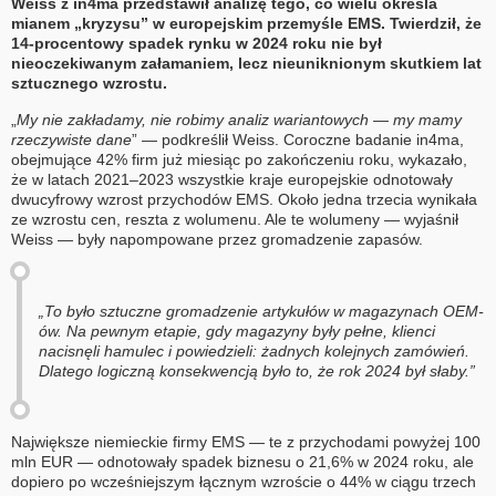
Weiss z in4ma przedstawił analizę tego, co wielu określa
mianem „kryzysu” w europejskim przemyśle EMS. Twierdził, że
14-procentowy spadek rynku w 2024 roku nie był
nieoczekiwanym załamaniem, lecz nieuniknionym skutkiem lat
sztucznego wzrostu.
„
My nie zakładamy, nie robimy analiz wariantowych — my mamy
rzeczywiste dane
” — podkreślił Weiss. Coroczne badanie in4ma,
obejmujące 42% firm już miesiąc po zakończeniu roku, wykazało,
że w latach 2021–2023 wszystkie kraje europejskie odnotowały
dwucyfrowy wzrost przychodów EMS. Około jedna trzecia wynikała
ze wzrostu cen, reszta z wolumenu. Ale te wolumeny — wyjaśnił
Weiss — były napompowane przez gromadzenie zapasów.
„To było sztuczne gromadzenie artykułów w magazynach OEM-
ów. Na pewnym etapie, gdy magazyny były pełne, klienci
nacisnęli hamulec i powiedzieli: żadnych kolejnych zamówień.
Dlatego logiczną konsekwencją było to, że rok 2024 był słaby.”
Największe niemieckie firmy EMS — te z przychodami powyżej 100
mln EUR — odnotowały spadek biznesu o 21,6% w 2024 roku, ale
dopiero po wcześniejszym łącznym wzroście o 44% w ciągu trzech