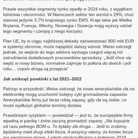
Prawie wszystkie segmenty rynku spadły w 2024 roku, z wyjątkiem
lotnictwa i obronności. W Niemczech sektor ten wzrósł o 29%, choć
stanowi jedynie 3,7% krajowego rynku EMS. Kraje takie jak Wielka
Brytania, Francja, Włochy, Norwegia i Szwecja mają wyższy udział
tego segmentu i czerpią z niego korzyści.
Plan UE, by w ciągu najbliższej dekady zainwestować 800 mld EUR
w systemy obronne, może napędzić dalszy wzrost. Weiss ostrzegł
jednak, że wejście do tego sektora wymaga czegoś więcej niż
zatrudnienia dodatkowych pracowników sprzedaży. „
Jeśli chce się
wejść w nowy biznes, normalnie zajmuje to półtora do dwóch i pół
roku… często drogą są przejęcia
”
Jak uniknąć powtórki z lat 2021–2022
Patrząc w przyszłość, Weiss ostrzegł, że nowe amerykańskie cła na
elektronikę mogą uruchomić kolejny cykl gromadzenia zapasów.
Amerykańskie firmy już teraz robią zapasy, gdy cła są niskie, co
może wydłużyć globalne terminy dostaw.
Prawdziwym ryzykiem — powiedział — jest to, że europejskie firmy
wpadną w panikę i znów zaczną gromadzić zapasy. „
Nie kupujcie
od razu pełnego BOM-u. To byłaby zła droga… Jeśli to zrobimy,
będziemy mieli drugi efekt bicza. A wszyscy wiemy, że koniec bicza
ma negatywną stronę. I wtedy skończylibyśmy z kolejnym 2024