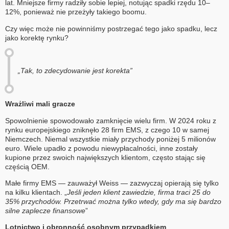
lat. Mniejsze firmy radziły sobie lepiej, notując spadki rzędu 10–
12%, ponieważ nie przeżyły takiego boomu.
Czy więc może nie powinniśmy postrzegać tego jako spadku, lecz
jako korektę rynku?
„Tak, to zdecydowanie jest korekta”
Wrażliwi mali gracze
Spowolnienie spowodowało zamknięcie wielu firm. W 2024 roku z
rynku europejskiego zniknęło 28 firm EMS, z czego 10 w samej
Niemczech. Niemal wszystkie miały przychody poniżej 5 milionów
euro. Wiele upadło z powodu niewypłacalności, inne zostały
kupione przez swoich największych klientom, często stając się
częścią OEM.
Małe firmy EMS — zauważył Weiss — zazwyczaj opierają się tylko
na kilku klientach. „
Jeśli jeden klient zawiedzie, firma traci 25 do
35% przychodów. Przetrwać można tylko wtedy, gdy ma się bardzo
silne zaplecze finansowe
”
Lotnictwo i obronność osobnym przypadkiem