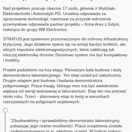
Nad projektem pracuje obecnie 17 osób, głównie z Wydziału
Elektrotechniki i Automatyki PG. Uczelnia odpowiada za
opracowanie technologii, natomiast za przyszłe wdrożenie
przemysłowe odpowiada partner projektu – firma Arex z Gdyni,
należąca do grupy WB Electronics.
STRATUS jest systemem przeznaczonym do ochrony infrastruktury
krytycznej. Jego działanie opiera się na emisji bardzo krótkich, ale
silnych impulsów elektromagnetycznych, które zakłócają lub
niszczą elektronikę dronów. Docelowo system ma być kompaktowy
i mobilny.
Projekt podzielono na trzy etapy. Pierwszym była budowa i testy
demonstratora laboratoryjnego. Ten etap został już zakończony.
Drugim etapem jest budowa i badania demonstratora
poligonowego. Prace trwają. którego moc ma być wielokrotnie
większa od wersji testowanej w laboratorium. Etap ten ma potrwać
około roku. Trzeci - planowany etap to testy w warunkach
rzeczywistych na poligonach wojskowych.
"Zbudowaliśmy i sprawdziliśmy demonstrator laboratoryjny,
pokazując jego realne możliwości. Praca urządzenia została
zademonstrowana m.in. władzom uczelni. W trakcie pokazu