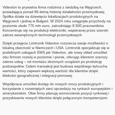
Videoton to prywatna firma rodzinna z siedzibą na Węgrzech,
posiadająca ponad 85-letnią historię działalności przemysłowej.
Spółka działa na dziewięciu lokalizacjach produkcyjnych na
Węgrzech i jednej w Bułgarii. W 2024 roku osiągnęła przychody na
poziomie około 775 mln euro, zatrudniając 8 500 pracowników.
Koncentruje się na produkcji elektroniki, wspieranej przez szeroki
zakres wewnętrznych technologii przemysłowych.
Dzięki przejęciu Limtronik Videoton rozszerza swoje możliwości o
lokalną obecność w Niemczech i USA. Limtronik specjalizuje się w
podobnych usługach EMS jak Videoton, ale nowy układ umożliwi
obu firmom rozwój w poziomie i pionie, oferując klientom szerszy
zakres usług – od montażu złożonych urządzeń po produkcję
podzespołów. Celem transakcji jest budowa wspólnego łańcucha
wartości, który zapewni większą wartość dla klientów dzięki
bliskości geograficznej i integracji pionowej.
Współpraca umożliwi dostęp do nowych mocy produkcyjnych i
korzystanie z rozwiniętych sieci sprzedaży na rynkach europejskim i
amerykańskim. Obie firmy planują wzmocnienie pozycji rynkowej i
pozyskiwanie nowych klientów dzięki połączonym kompetencjom.