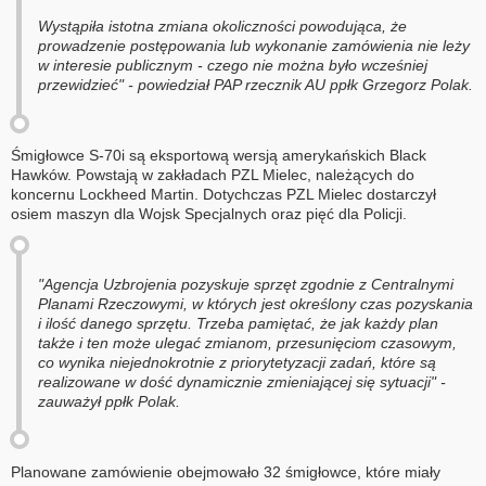
Wystąpiła istotna zmiana okoliczności powodująca, że
prowadzenie postępowania lub wykonanie zamówienia nie leży
w interesie publicznym - czego nie można było wcześniej
przewidzieć" - powiedział PAP rzecznik AU ppłk Grzegorz Polak.
Śmigłowce S-70i są eksportową wersją amerykańskich Black
Hawków. Powstają w zakładach PZL Mielec, należących do
koncernu Lockheed Martin. Dotychczas PZL Mielec dostarczył
osiem maszyn dla Wojsk Specjalnych oraz pięć dla Policji.
"Agencja Uzbrojenia pozyskuje sprzęt zgodnie z Centralnymi
Planami Rzeczowymi, w których jest określony czas pozyskania
i ilość danego sprzętu. Trzeba pamiętać, że jak każdy plan
także i ten może ulegać zmianom, przesunięciom czasowym,
co wynika niejednokrotnie z priorytetyzacji zadań, które są
realizowane w dość dynamicznie zmieniającej się sytuacji" -
zauważył ppłk Polak.
Planowane zamówienie obejmowało 32 śmigłowce, które miały